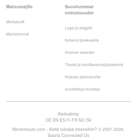
Mainostajille
Suosituimmat
ominaisuudet
Mediakortti
Logot ja widgetit
Mainoshinnat
Kotisivut joukkueelle
Ilmainen kalenteri
Tilastot ja ilmoittautumisjärjestelmä
Kirjaudu jäsensivuille
Suositeltuja sivustoja
Kielivalinta:
DE
EN
ES
FI
FR
NO
SV
Nimenhuuto.com - Keitä tulossa treeneihin? © 2007-2026.
Sports Connected Oy