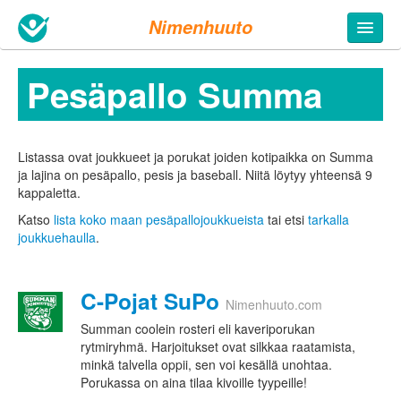
Nimenhuuto
Pesäpallo Summa
Listassa ovat joukkueet ja porukat joiden kotipaikka on Summa
ja lajina on pesäpallo, pesis ja baseball. Niitä löytyy yhteensä 9
kappaletta.
Katso
lista koko maan pesäpallojoukkueista
tai etsi
tarkalla
joukkuehaulla
.
C-Pojat SuPo
Nimenhuuto.com
Summan coolein rosteri eli kaveriporukan
rytmiryhmä. Harjoitukset ovat silkkaa raatamista,
minkä talvella oppii, sen voi kesällä unohtaa.
Porukassa on aina tilaa kivoille tyypeille!