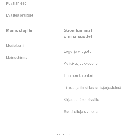
Kuvalähteet
Evästeasetukset
Mainostajille
Suosituimmat
ominaisuudet
Mediakortti
Logot ja widgetit
Mainoshinnat
Kotisivut joukkueelle
Ilmainen kalenteri
Tilastot ja ilmoittautumisjärjestelmä
Kirjaudu jäsensivuille
Suositeltuja sivustoja