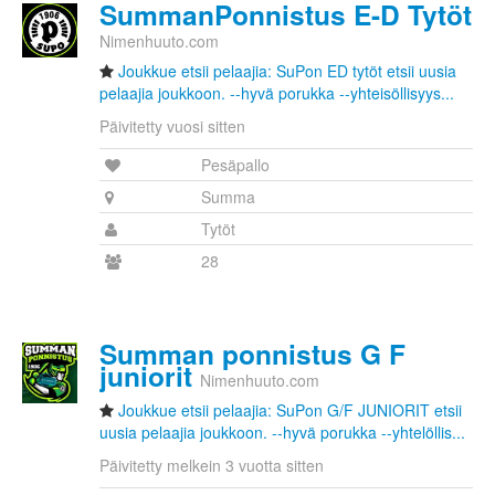
SummanPonnistus E-D Tytöt
Nimenhuuto.com
Joukkue etsii pelaajia: SuPon ED tytöt etsii uusia
pelaajia joukkoon. --hyvä porukka --yhteisöllisyys...
Päivitetty vuosi sitten
Pesäpallo
Summa
Tytöt
28
Summan ponnistus G F
juniorit
Nimenhuuto.com
Joukkue etsii pelaajia: SuPon G/F JUNIORIT etsii
uusia pelaajia joukkoon. --hyvä porukka --yhtelöllis...
Päivitetty melkein 3 vuotta sitten