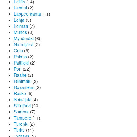
Laitila
(14)
Lammi
(2)
Lappeenranta
(11)
Lohja
(3)
Loimaa
(7)
Muhos
(3)
Mynämäki
(6)
Nurmijärvi
(2)
Oulu
(9)
Paimio
(2)
Pattijoki
(2)
Pori
(22)
Raahe
(2)
Riihimäki
(2)
Rovaniemi
(2)
Rusko
(5)
Seinäjoki
(4)
Siilinjärvi
(20)
Summa
(7)
Tampere
(11)
Turenki
(2)
Turku
(11)
Tyrnävä
(3)