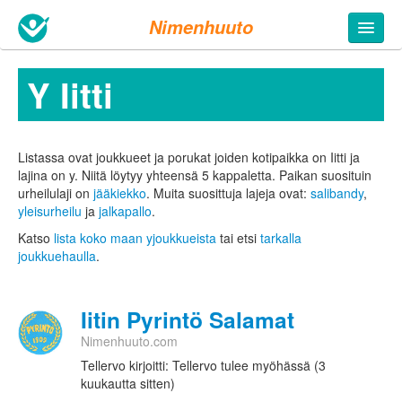
Nimenhuuto
Y Iitti
Listassa ovat joukkueet ja porukat joiden kotipaikka on Iitti ja
lajina on y. Niitä löytyy yhteensä 5 kappaletta.
Paikan suosituin
urheilulaji on
jääkiekko
. Muita suosittuja lajeja ovat:
salibandy
,
yleisurheilu
ja
jalkapallo
.
Katso
lista koko maan yjoukkueista
tai etsi
tarkalla
joukkuehaulla
.
Iitin Pyrintö Salamat
Nimenhuuto.com
Tellervo kirjoitti: Tellervo tulee myöhässä (3
kuukautta sitten)