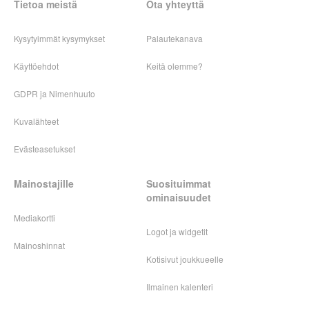
Tietoa meistä
Ota yhteyttä
Kysytyimmät kysymykset
Palautekanava
Käyttöehdot
Keitä olemme?
GDPR ja Nimenhuuto
Kuvalähteet
Evästeasetukset
Mainostajille
Suosituimmat
ominaisuudet
Mediakortti
Logot ja widgetit
Mainoshinnat
Kotisivut joukkueelle
Ilmainen kalenteri