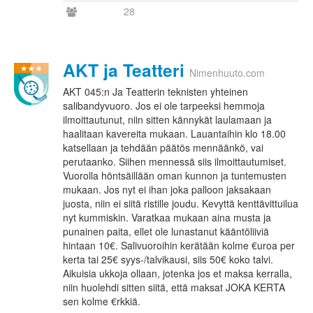
28
AKT ja Teatteri
Nimenhuuto.com
AKT 045:n Ja Teatterin teknisten yhteinen
salibandyvuoro. Jos ei ole tarpeeksi hemmoja
ilmoittautunut, niin sitten kännykät laulamaan ja
haalitaan kavereita mukaan. Lauantaihin klo 18.00
katsellaan ja tehdään päätös mennäänkö, vai
perutaanko. Siihen mennessä siis ilmoittautumiset.
Vuorolla höntsäillään oman kunnon ja tuntemusten
mukaan. Jos nyt ei ihan joka palloon jaksakaan
juosta, niin ei siitä ristille joudu. Kevyttä kenttävittuilua
nyt kummiskin. Varatkaa mukaan aina musta ja
punainen paita, ellet ole lunastanut kääntöliiviä
hintaan 10€. Salivuoroihin kerätään kolme €uroa per
kerta tai 25€ syys-/talvikausi, siis 50€ koko talvi.
Aikuisia ukkoja ollaan, jotenka jos et maksa kerralla,
niin huolehdi sitten siitä, että maksat JOKA KERTA
sen kolme €rkkiä.