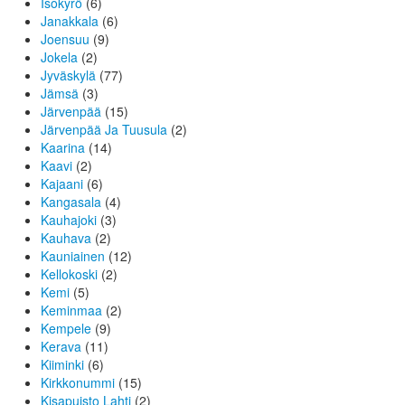
Isokyrö
(6)
Janakkala
(6)
Joensuu
(9)
Jokela
(2)
Jyväskylä
(77)
Jämsä
(3)
Järvenpää
(15)
Järvenpää Ja Tuusula
(2)
Kaarina
(14)
Kaavi
(2)
Kajaani
(6)
Kangasala
(4)
Kauhajoki
(3)
Kauhava
(2)
Kauniainen
(12)
Kellokoski
(2)
Kemi
(5)
Keminmaa
(2)
Kempele
(9)
Kerava
(11)
Kiiminki
(6)
Kirkkonummi
(15)
Kisapuisto Lahti
(2)