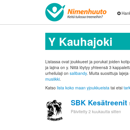
Hank
Y Kauhajoki
Listassa ovat joukkueet ja porukat joiden koti
ja lajina on y. Niitä löytyy yhteensä 3 kappalet
urheilulaji on
salibandy
. Muita suosittuja lajeja
musiikki
.
Katso
lista koko maan yjoukkueista
tai etsi
tar
SBK Kesätreenit
Päivitetty 2 kuukautta sitten