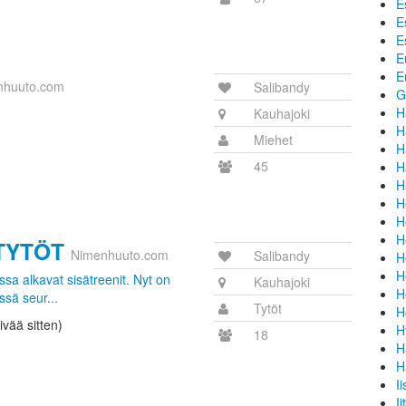
E
E
E
E
E
nhuuto.com
Salibandy
G
H
Kauhajoki
H
Miehet
H
45
H
H
H
H
H
TYTÖT
Nimenhuuto.com
Salibandy
H
H
ssa alkavat sisätreenit. Nyt on
Kauhajoki
H
ssä seur...
Tytöt
H
ivää sitten)
H
18
H
H
I
Ii