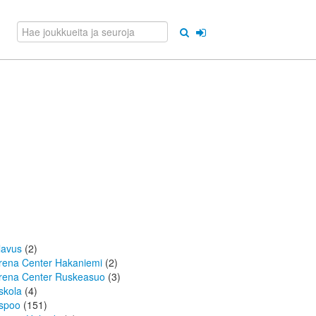
lavus
(2)
rena Center Hakaniemi
(2)
rena Center Ruskeasuo
(3)
skola
(4)
spoo
(151)