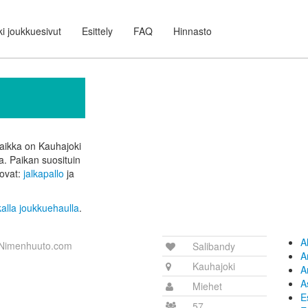
i joukkuesivut
Esittely
FAQ
Hinnasto
paikka on Kauhajoki
ta.
Paikan suosituin
 ovat:
jalkapallo
ja
kalla joukkuehaulla
.
A
Nimenhuuto.com
Salibandy
A
Kauhajoki
A
A
Miehet
E
57