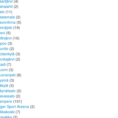
aarijärvi
(4)
ahalahti
(2)
alo
(11)
astamala
(2)
avonlinna
(5)
einäjoki
(19)
ievi
(5)
ilinjärvi
(10)
ipoo
(3)
iuntio
(2)
odankylä
(3)
onkajärvi
(2)
tadi
(7)
uomi
(3)
uonenjoki
(8)
ysmä
(3)
äkylä
(3)
äynätsalo
(2)
aivassalo
(2)
ampere
(101)
iger Sport Areena
(2)
ikkakoski
(7)
oivakka
(2)