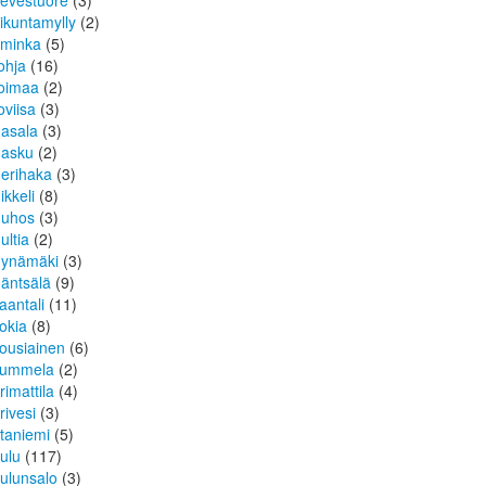
ievestuore
(3)
iikuntamylly
(2)
iminka
(5)
ohja
(16)
oimaa
(2)
oviisa
(3)
asala
(3)
asku
(2)
erihaka
(3)
ikkeli
(8)
uhos
(3)
ultia
(2)
ynämäki
(3)
äntsälä
(9)
aantali
(11)
okia
(8)
ousiainen
(6)
ummela
(2)
rimattila
(4)
rivesi
(3)
taniemi
(5)
ulu
(117)
ulunsalo
(3)