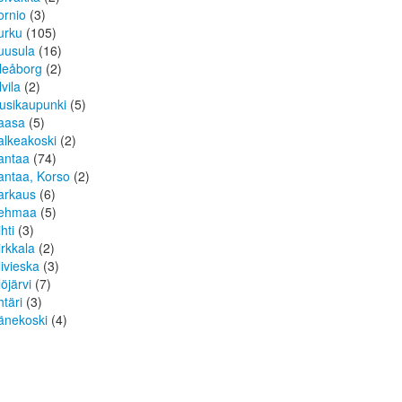
ornio
(3)
urku
(105)
uusula
(16)
leåborg
(2)
lvila
(2)
usikaupunki
(5)
aasa
(5)
alkeakoski
(2)
antaa
(74)
antaa, Korso
(2)
arkaus
(6)
ehmaa
(5)
hti
(3)
irkkala
(2)
livieska
(3)
löjärvi
(7)
htäri
(3)
änekoski
(4)