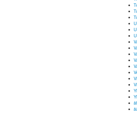
T
T
T
U
U
U
V
V
V
V
V
V
Vi
V
Y
Y
ä
ä