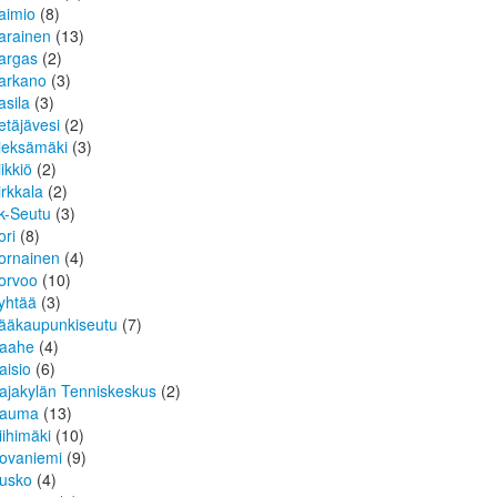
aimio
(8)
arainen
(13)
argas
(2)
arkano
(3)
asila
(3)
etäjävesi
(2)
ieksämäki
(3)
iikkiö
(2)
irkkala
(2)
k-Seutu
(3)
ori
(8)
ornainen
(4)
orvoo
(10)
yhtää
(3)
ääkaupunkiseutu
(7)
aahe
(4)
aisio
(6)
ajakylän Tenniskeskus
(2)
auma
(13)
iihimäki
(10)
ovaniemi
(9)
usko
(4)