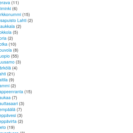
erava
(11)
iiminki
(6)
irkkonummi
(15)
isapuisto Lahti
(2)
laukkala
(2)
okkola
(5)
oria
(2)
otka
(10)
ouvola
(8)
uopio
(55)
uusamo
(3)
ärkölä
(4)
ahti
(21)
itila
(9)
ammi
(2)
appeenranta
(15)
aukaa
(7)
auttasaari
(3)
empäälä
(7)
eppävesi
(3)
eppävirta
(2)
ieto
(19)