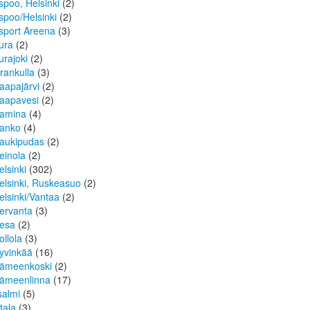
spoo, Helsinki
(2)
spoo/Helsinki
(2)
sport Areena
(3)
ura
(2)
urajoki
(2)
rankulla
(3)
aapajärvi
(2)
aapavesi
(2)
amina
(4)
anko
(4)
aukipudas
(2)
einola
(2)
elsinki
(302)
elsinki, Ruskeasuo
(2)
elsinki/Vantaa
(2)
ervanta
(3)
esa
(2)
ollola
(3)
yvinkää
(16)
ämeenkoski
(2)
ämeenlinna
(17)
isalmi
(5)
ttala
(3)