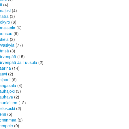
ti
(4)
lmajoki
(4)
matra
(3)
sokyrö
(6)
anakkala
(6)
oensuu
(9)
okela
(2)
yväskylä
(77)
ämsä
(3)
ärvenpää
(15)
ärvenpää Ja Tuusula
(2)
aarina
(14)
aavi
(2)
ajaani
(6)
angasala
(4)
auhajoki
(3)
auhava
(2)
auniainen
(12)
ellokoski
(2)
emi
(5)
eminmaa
(2)
empele
(9)