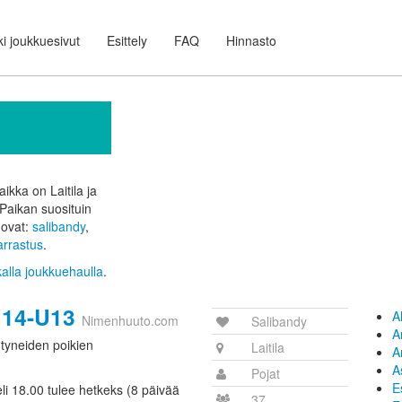
i joukkuesivut
Esittely
FAQ
Hinnasto
ikka on Laitila ja
Paikan suosituin
a ovat:
salibandy
,
rrastus
.
kalla joukkuehaulla
.
U14-U13
A
Nimenhuuto.com
Salibandy
A
tyneiden poikien
Laitila
A
A
Pojat
E
peli 18.00 tulee hetkeks (8 päivää
37