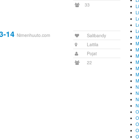
L
33
L
L
L
L
L
3-14
Nimenhuuto.com
Salibandy
M
M
Laitila
M
Pojat
M
M
22
M
M
M
N
N
N
N
O
O
O
O
O