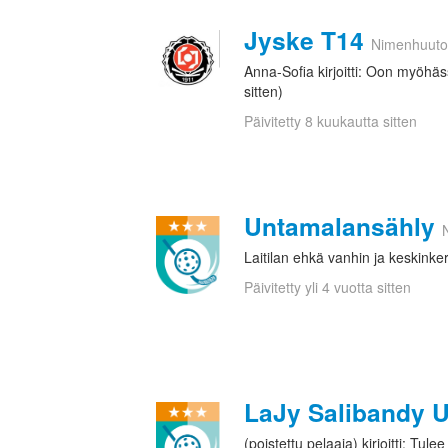
Jyske T14
Nimenhuut
Anna-Sofia kirjoitti: Oon myöhäs
sitten)
Päivitetty 8 kuukautta sitten
Untamalansähly
Laitilan ehkä vanhin ja keskinke
Päivitetty yli 4 vuotta sitten
LaJy Salibandy 
(poistettu pelaaja) kirjoitti: Tul