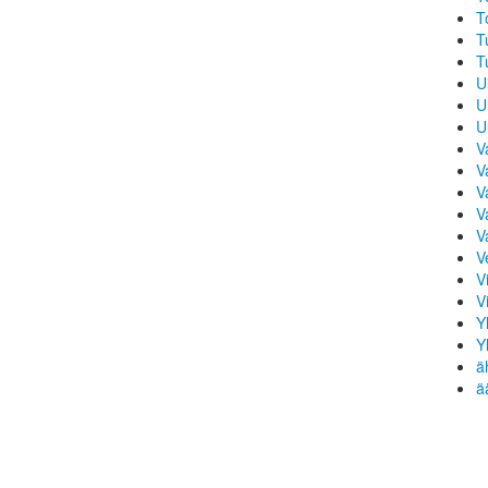
T
T
T
U
U
U
V
V
V
V
V
V
Vi
V
Y
Y
ä
ä