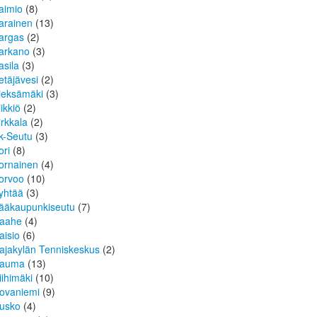
aimio
(8)
arainen
(13)
argas
(2)
arkano
(3)
asila
(3)
etäjävesi
(2)
ieksämäki
(3)
iikkiö
(2)
irkkala
(2)
k-Seutu
(3)
ori
(8)
ornainen
(4)
orvoo
(10)
yhtää
(3)
ääkaupunkiseutu
(7)
aahe
(4)
aisio
(6)
ajakylän Tenniskeskus
(2)
auma
(13)
iihimäki
(10)
ovaniemi
(9)
usko
(4)