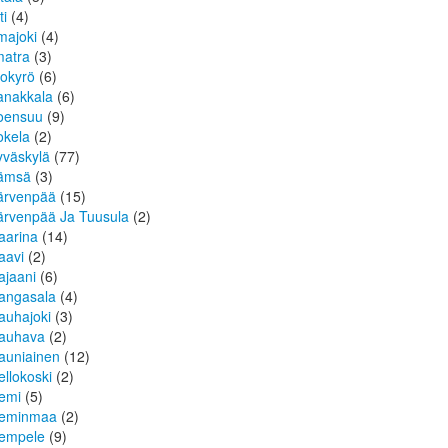
ti
(4)
lmajoki
(4)
matra
(3)
sokyrö
(6)
anakkala
(6)
oensuu
(9)
okela
(2)
yväskylä
(77)
ämsä
(3)
ärvenpää
(15)
ärvenpää Ja Tuusula
(2)
aarina
(14)
aavi
(2)
ajaani
(6)
angasala
(4)
auhajoki
(3)
auhava
(2)
auniainen
(12)
ellokoski
(2)
emi
(5)
eminmaa
(2)
empele
(9)