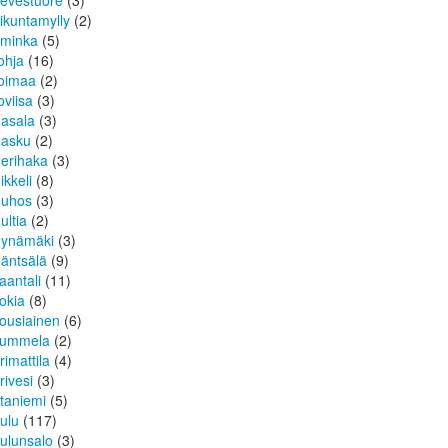
ievestuore
(3)
iikuntamylly
(2)
iminka
(5)
ohja
(16)
oimaa
(2)
oviisa
(3)
asala
(3)
asku
(2)
erihaka
(3)
ikkeli
(8)
uhos
(3)
ultia
(2)
ynämäki
(3)
äntsälä
(9)
aantali
(11)
okia
(8)
ousiainen
(6)
ummela
(2)
rimattila
(4)
rivesi
(3)
taniemi
(5)
ulu
(117)
ulunsalo
(3)