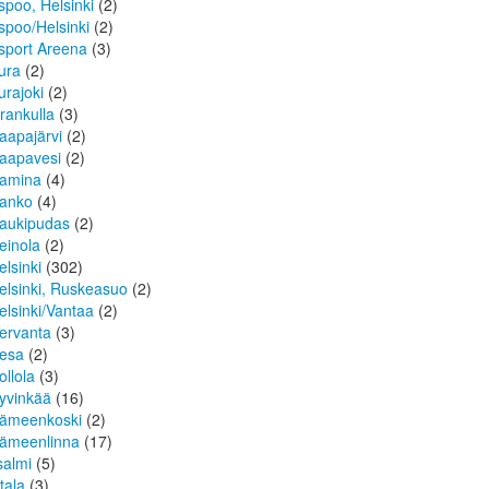
spoo, Helsinki
(2)
spoo/Helsinki
(2)
sport Areena
(3)
ura
(2)
urajoki
(2)
rankulla
(3)
aapajärvi
(2)
aapavesi
(2)
amina
(4)
anko
(4)
aukipudas
(2)
einola
(2)
elsinki
(302)
elsinki, Ruskeasuo
(2)
elsinki/Vantaa
(2)
ervanta
(3)
esa
(2)
ollola
(3)
yvinkää
(16)
ämeenkoski
(2)
ämeenlinna
(17)
isalmi
(5)
ttala
(3)