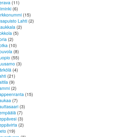
erava
(11)
iiminki
(6)
irkkonummi
(15)
isapuisto Lahti
(2)
laukkala
(2)
okkola
(5)
oria
(2)
otka
(10)
ouvola
(8)
uopio
(55)
uusamo
(3)
ärkölä
(4)
ahti
(21)
itila
(9)
ammi
(2)
appeenranta
(15)
aukaa
(7)
auttasaari
(3)
empäälä
(7)
eppävesi
(3)
eppävirta
(2)
ieto
(19)