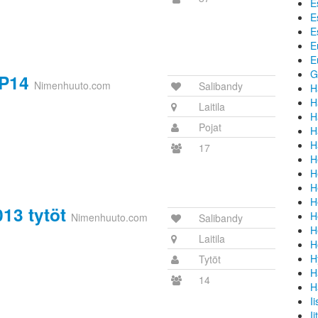
E
E
E
E
E
G
 P14
Nimenhuuto.com
Salibandy
H
H
Laitila
H
Pojat
H
H
17
H
H
H
H
13 tytöt
H
Nimenhuuto.com
Salibandy
H
Laitila
H
H
Tytöt
H
14
H
I
Ii