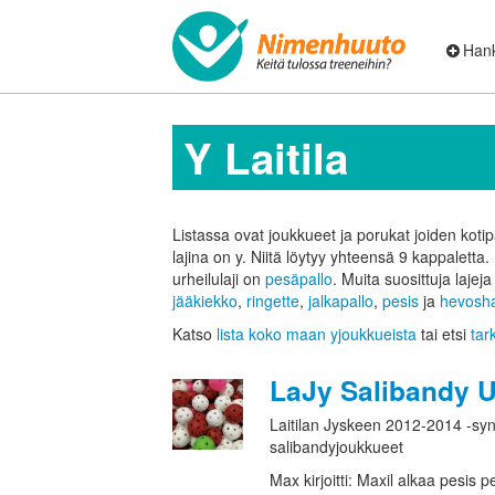
Hank
Y Laitila
Listassa ovat joukkueet ja porukat joiden kotipa
lajina on y. Niitä löytyy yhteensä 9 kappaletta.
urheilulaji on
pesäpallo
. Muita suosittuja lajej
jääkiekko
,
ringette
,
jalkapallo
,
pesis
ja
hevosha
Katso
lista koko maan yjoukkueista
tai etsi
tar
LaJy Salibandy 
Laitilan Jyskeen 2012-2014 -syn
salibandyjoukkueet
Max kirjoitti: Maxil alkaa pesis 