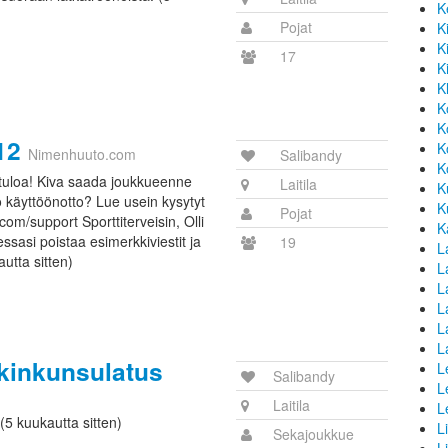
K
Pojat
K
K
17
K
K
K
K
12
K
Nimenhuuto.com
Salibandy
K
rvetuloa! Kiva saada joukkueenne
Laitila
K
 käyttöönotto? Lue usein kysytyt
K
Pojat
om/support Sporttiterveisin, Olli
K
ssasi poistaa esimerkkiviestit ja
19
L
utta sitten)
La
L
L
L
L
 kinkunsulatus
L
Salibandy
L
Laitila
L
 (5 kuukautta sitten)
L
Sekajoukkue