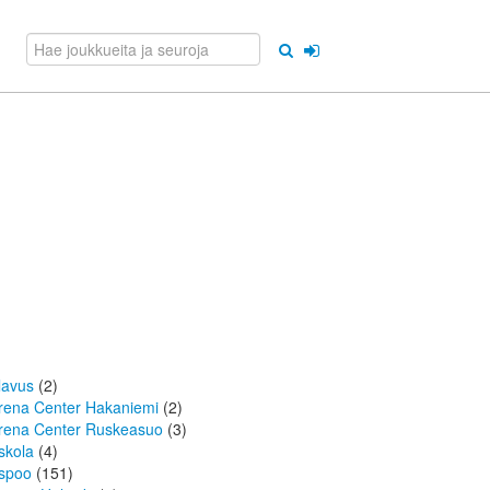
lavus
(2)
rena Center Hakaniemi
(2)
rena Center Ruskeasuo
(3)
skola
(4)
spoo
(151)