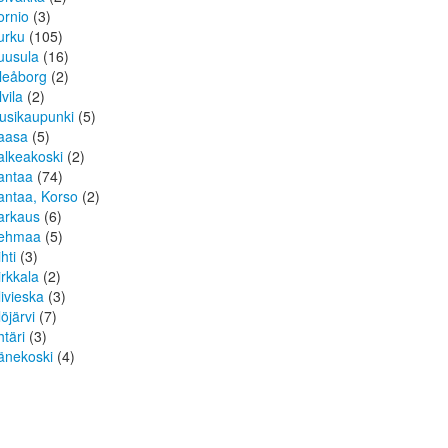
ornio
(3)
urku
(105)
uusula
(16)
leåborg
(2)
lvila
(2)
usikaupunki
(5)
aasa
(5)
alkeakoski
(2)
antaa
(74)
antaa, Korso
(2)
arkaus
(6)
ehmaa
(5)
hti
(3)
irkkala
(2)
livieska
(3)
löjärvi
(7)
htäri
(3)
änekoski
(4)