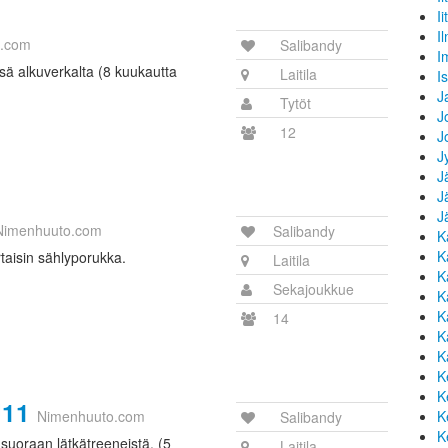
Iit
I
o.com
Salibandy
I
sä alkuverkalta (8 kuukautta
Laitila
I
J
Tytöt
J
12
J
J
J
J
J
Nimenhuuto.com
Salibandy
K
K
rtaisin sählyporukka.
Laitila
K
Sekajoukkue
K
K
14
K
K
K
K
U11
Nimenhuuto.com
K
Salibandy
K
ee suoraan lätkätreeneistä. (5
Laitila