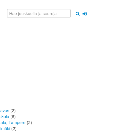
lavus
(2)
skola
(6)
tala, Tampere
(2)
limäki
(2)