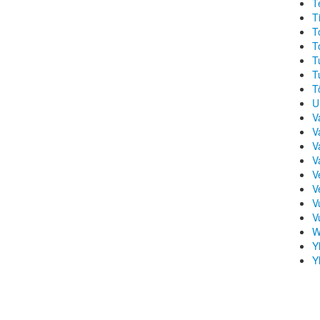
T
T
T
T
T
T
T
U
V
V
V
V
V
V
V
V
W
Y
Y