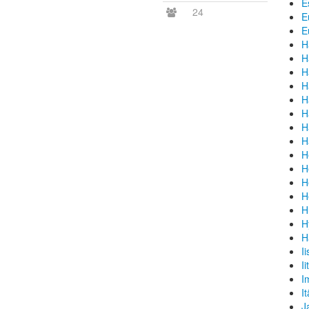
E
24
E
E
H
H
H
H
H
H
H
H
H
H
H
H
H
H
H
I
Ii
I
I
J