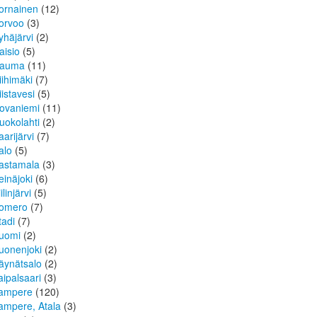
ornainen
(12)
orvoo
(3)
yhäjärvi
(2)
aisio
(5)
auma
(11)
iihimäki
(7)
iistavesi
(5)
ovaniemi
(11)
uokolahti
(2)
aarijärvi
(7)
alo
(5)
astamala
(3)
einäjoki
(6)
ilinjärvi
(5)
omero
(7)
tadi
(7)
uomi
(2)
uonenjoki
(2)
äynätsalo
(2)
aipalsaari
(3)
ampere
(120)
ampere, Atala
(3)