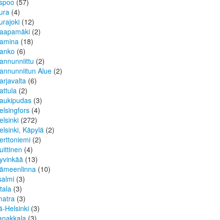
spoo
(57)
ura
(4)
urajoki
(12)
aapamäki
(2)
amina
(18)
anko
(6)
annunniittu
(2)
annunniitun Alue
(2)
arjavalta
(6)
attula
(2)
aukipudas
(3)
elsingfors
(4)
elsinki
(272)
elsinki, Käpylä
(2)
erttoniemi
(2)
uittinen
(4)
yvinkää
(13)
ämeenlinna
(10)
isalmi
(3)
ttala
(3)
matra
(3)
tä-Helsinki
(3)
anakkala
(3)