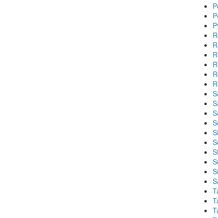
P
P
P
R
R
R
R
R
R
S
S
S
S
Si
S
S
S
S
S
T
T
T