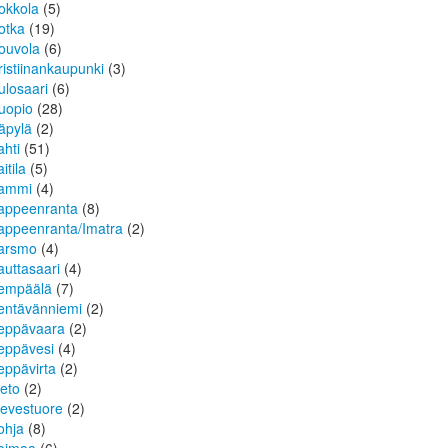
okkola
(5)
otka
(19)
ouvola
(6)
ristiinankaupunki
(3)
ulosaari
(6)
uopio
(28)
äpylä
(2)
ahti
(51)
itila
(5)
ammi
(4)
appeenranta
(8)
appeenranta/Imatra
(2)
arsmo
(4)
auttasaari
(4)
empäälä
(7)
entävänniemi
(2)
eppävaara
(2)
eppävesi
(4)
eppävirta
(2)
ieto
(2)
ievestuore
(2)
ohja
(8)