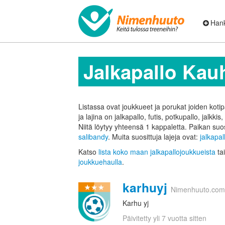
Hank
Jalkapallo Kau
Listassa ovat joukkueet ja porukat joiden koti
ja lajina on jalkapallo, futis, potkupallo, jalkkis, 
Niitä löytyy yhteensä 1 kappaletta.
Paikan suos
salibandy
. Muita suosittuja lajeja ovat:
jalkapal
Katso
lista koko maan jalkapallojoukkueista
tai
joukkuehaulla
.
karhuyj
Nimenhuuto.com
Karhu yj
Päivitetty yli 7 vuotta sitten