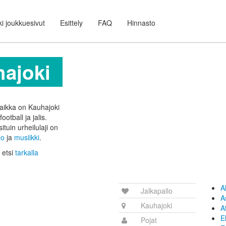
i joukkuesivut
Esittely
FAQ
Hinnasto
hajoki
paikka on Kauhajoki
football ja jalis.
ituin urheilulaji on
lo
ja
musiikki
.
 etsi
tarkalla
A
Jalkapallo
A
Kauhajoki
A
E
Pojat