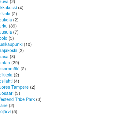
euva
(2)
ikkakoski
(4)
oivala
(2)
oukola
(2)
urku
(89)
uusula
(7)
öölö
(5)
usikaupunki
(10)
aajakoski
(2)
aasa
(8)
antaa
(29)
asaramäki
(2)
eikkola
(2)
esilahti
(4)
uores Tampere
(2)
uosaari
(3)
estend Tribe Park
(3)
läne
(2)
löjärvi
(5)