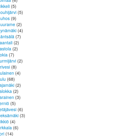
oimaa
(6)
ikkeli
(5)
ouhijärvi
(5)
uhos
(9)
uurame
(2)
ynämäki
(4)
äntsälä
(7)
aantali
(2)
astola
(2)
okia
(7)
urmijärvi
(2)
rivesi
(8)
ulainen
(4)
ulu
(68)
ajamäki
(2)
alokka
(2)
arainen
(3)
erniö
(5)
etäjävesi
(6)
ieksämäki
(3)
iikkiö
(4)
irkkala
(6)
ori
(14)