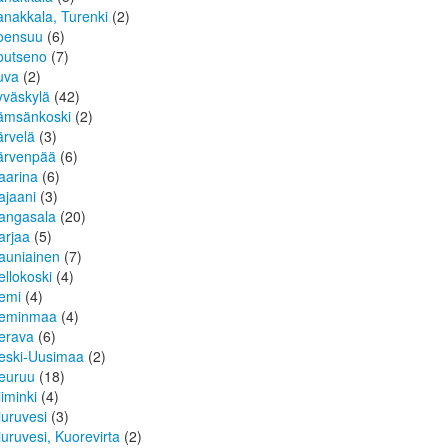
anakkala, Turenki
(2)
oensuu
(6)
outseno
(7)
uva
(2)
yväskylä
(42)
ämsänkoski
(2)
ärvelä
(3)
ärvenpää
(6)
aarina
(6)
ajaani
(3)
angasala
(20)
arjaa
(5)
auniainen
(7)
ellokoski
(4)
emi
(4)
eminmaa
(4)
erava
(6)
eski-Uusimaa
(2)
euruu
(18)
iiminki
(4)
iuruvesi
(3)
iuruvesi, Kuorevirta
(2)