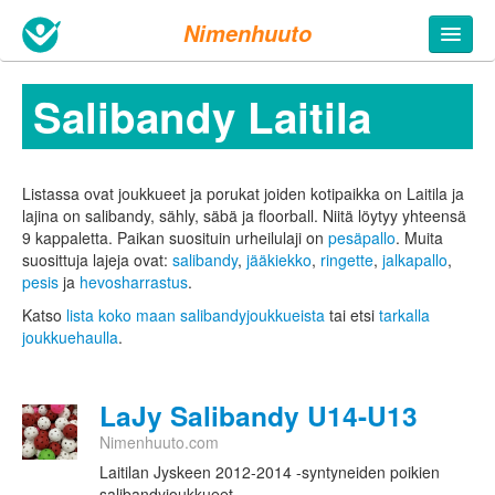
Nimenhuuto
Salibandy Laitila
Listassa ovat joukkueet ja porukat joiden kotipaikka on Laitila ja
lajina on salibandy, sähly, säbä ja floorball. Niitä löytyy yhteensä
9 kappaletta.
Paikan suosituin urheilulaji on
pesäpallo
. Muita
suosittuja lajeja ovat:
salibandy
,
jääkiekko
,
ringette
,
jalkapallo
,
pesis
ja
hevosharrastus
.
Katso
lista koko maan salibandyjoukkueista
tai etsi
tarkalla
joukkuehaulla
.
LaJy Salibandy U14-U13
Nimenhuuto.com
Laitilan Jyskeen 2012-2014 -syntyneiden poikien
salibandyjoukkueet