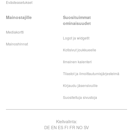
Evästeasetukset
Mainostajille
Suosituimmat
ominaisuudet
Mediakortti
Logot ja widgetit
Mainoshinnat
Kotisivut joukkueelle
Ilmainen kalenteri
Tilastot ja ilmoittautumisjärjestelmä
Kirjaudu jäsensivuille
Suositeltuja sivustoja
Kielivalinta:
DE
EN
ES
FI
FR
NO
SV