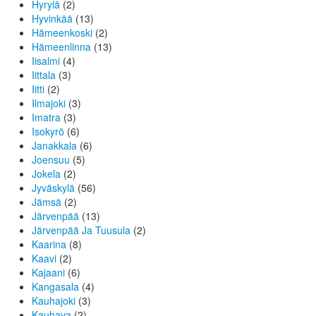
Hyrylä
(2)
Hyvinkää
(13)
Hämeenkoski
(2)
Hämeenlinna
(13)
Iisalmi
(4)
Iittala
(3)
Iitti
(2)
Ilmajoki
(3)
Imatra
(3)
Isokyrö
(6)
Janakkala
(6)
Joensuu
(5)
Jokela
(2)
Jyväskylä
(56)
Jämsä
(2)
Järvenpää
(13)
Järvenpää Ja Tuusula
(2)
Kaarina
(8)
Kaavi
(2)
Kajaani
(6)
Kangasala
(4)
Kauhajoki
(3)
Kauhava
(2)