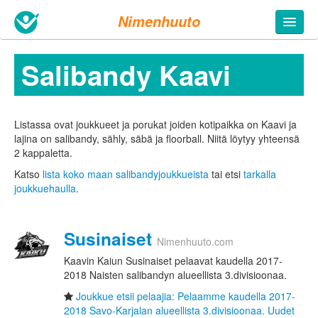
Nimenhuuto
Salibandy Kaavi
Listassa ovat joukkueet ja porukat joiden kotipaikka on Kaavi ja
lajina on salibandy, sähly, säbä ja floorball. Niitä löytyy yhteensä
2 kappaletta.
Katso
lista koko maan salibandyjoukkueista
tai etsi
tarkalla
joukkuehaulla
.
Susinaiset
Nimenhuuto.com
Kaavin Kaiun Susinaiset pelaavat kaudella 2017-
2018 Naisten salibandyn alueellista 3.divisioonaa.
Joukkue etsii pelaajia: Pelaamme kaudella 2017-
2018 Savo-Karjalan alueellista 3.divisioonaa. Uudet