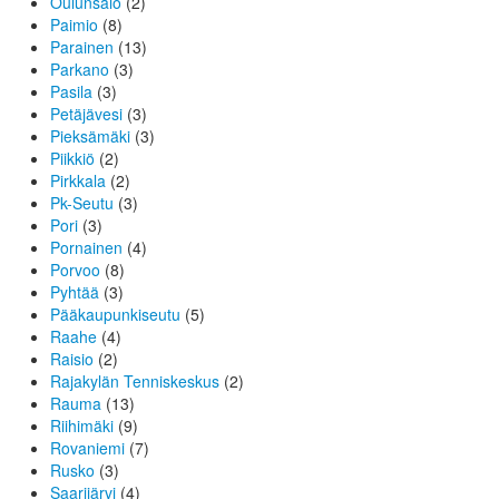
Oulunsalo
(2)
Paimio
(8)
Parainen
(13)
Parkano
(3)
Pasila
(3)
Petäjävesi
(3)
Pieksämäki
(3)
Piikkiö
(2)
Pirkkala
(2)
Pk-Seutu
(3)
Pori
(3)
Pornainen
(4)
Porvoo
(8)
Pyhtää
(3)
Pääkaupunkiseutu
(5)
Raahe
(4)
Raisio
(2)
Rajakylän Tenniskeskus
(2)
Rauma
(13)
Riihimäki
(9)
Rovaniemi
(7)
Rusko
(3)
Saarijärvi
(4)