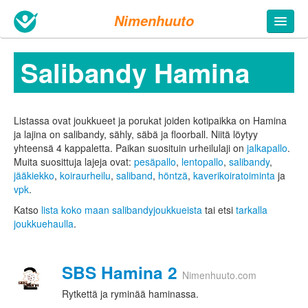
Nimenhuuto
Salibandy Hamina
Listassa ovat joukkueet ja porukat joiden kotipaikka on Hamina
ja lajina on salibandy, sähly, säbä ja floorball. Niitä löytyy
yhteensä 4 kappaletta.
Paikan suosituin urheilulaji on
jalkapallo
.
Muita suosittuja lajeja ovat:
pesäpallo
,
lentopallo
,
salibandy
,
jääkiekko
,
koiraurheilu
,
saliband
,
höntzä
,
kaverikoiratoiminta
ja
vpk
.
Katso
lista koko maan salibandyjoukkueista
tai etsi
tarkalla
joukkuehaulla
.
SBS Hamina 2
Nimenhuuto.com
Rytkettä ja ryminää haminassa.