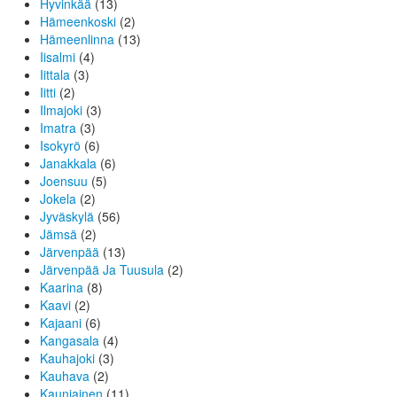
Hyvinkää
(13)
Hämeenkoski
(2)
Hämeenlinna
(13)
Iisalmi
(4)
Iittala
(3)
Iitti
(2)
Ilmajoki
(3)
Imatra
(3)
Isokyrö
(6)
Janakkala
(6)
Joensuu
(5)
Jokela
(2)
Jyväskylä
(56)
Jämsä
(2)
Järvenpää
(13)
Järvenpää Ja Tuusula
(2)
Kaarina
(8)
Kaavi
(2)
Kajaani
(6)
Kangasala
(4)
Kauhajoki
(3)
Kauhava
(2)
Kauniainen
(11)