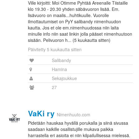
Ville kirjoitti: Moi Otimme Pyhtää Areenalle Tiistaille
klo 19.30 - 20.30 yhden säbävuoron lisää. Em.
lisävuoro on maalis...huhtikuulle. Vuorolle
ilmottautumiset on PyY salibandy nimenhuudon
kautta. Jos et ole em.nimenhuudossa niin laita
minulle info niin saat linkin jolla pääset nimenhuutoon
sisään. Pelivuoron h... (5 kuukautta sitten)
Päivitetty 5 kuukautta sitten
Salibandy
Hamina
Sekajoukkue
27
VaKi ry
Nimenhuuto.com
Pidetään hauskaa hyvällä porukalla ja siinä sivussa
saadaan kaikille osallistujille mukava paikka
harrastella eri asioita ei niin kilpailullisessa mielessä.