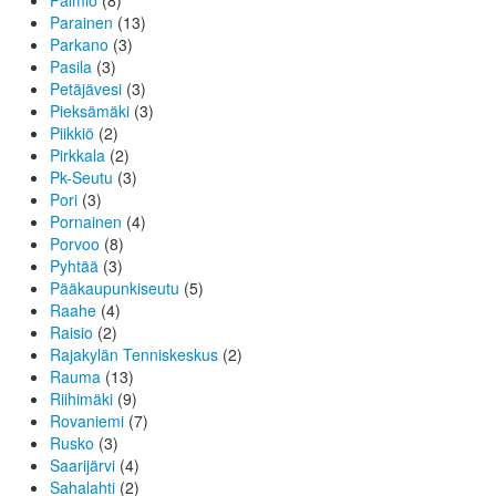
Paimio
(8)
Parainen
(13)
Parkano
(3)
Pasila
(3)
Petäjävesi
(3)
Pieksämäki
(3)
Piikkiö
(2)
Pirkkala
(2)
Pk-Seutu
(3)
Pori
(3)
Pornainen
(4)
Porvoo
(8)
Pyhtää
(3)
Pääkaupunkiseutu
(5)
Raahe
(4)
Raisio
(2)
Rajakylän Tenniskeskus
(2)
Rauma
(13)
Riihimäki
(9)
Rovaniemi
(7)
Rusko
(3)
Saarijärvi
(4)
Sahalahti
(2)