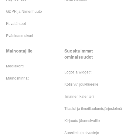
GDPR ja Nimenhuuto
Kuvalähteet
Evästeasetukset
Mainostajille
Suosituimmat
ominaisuudet
Mediakortti
Logot ja widgetit
Mainoshinnat
Kotisivut joukkueelle
Ilmainen kalenteri
Tilastot ja ilmoittautumisjärjestelmä
Kirjaudu jäsensivuille
Suositeltuja sivustoja