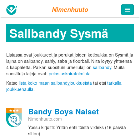
Nimenhuuto
Salibandy Sysmä
Listassa ovat joukkueet ja porukat joiden kotipaikka on Sysmä ja
lajina on salibandy, sähly, säbä ja floorball. Niitä löytyy yhteensä
4 kappaletta.
Paikan suosituin urheilulaji on
salibandy
. Muita
suosittuja lajeja ovat:
pelastuskoiratoiminta
.
Katso
lista koko maan salibandyjoukkueista
tai etsi
tarkalla
joukkuehaulla
.
Bandy Boys Naiset
Nimenhuuto.com
Yossu kirjoitti: Yritän ehtii töistä viideks (16 päivää
sitten)