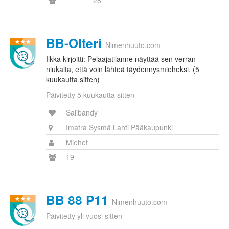
28
BB-Olteri
Nimenhuuto.com
Ilkka kirjoitti: Pelaajatilanne näyttää sen verran
niukalta, että voin lähteä täydennysmieheksi, (5
kuukautta sitten)
Päivitetty 5 kuukautta sitten
Salibandy
Imatra Sysmä Lahti Pääkaupunki
Miehet
19
BB 88 P11
Nimenhuuto.com
Päivitetty yli vuosi sitten