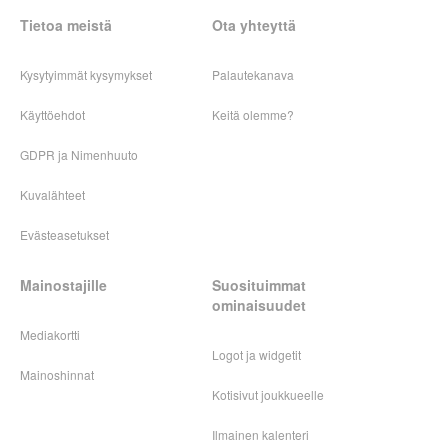
Tietoa meistä
Ota yhteyttä
Kysytyimmät kysymykset
Palautekanava
Käyttöehdot
Keitä olemme?
GDPR ja Nimenhuuto
Kuvalähteet
Evästeasetukset
Mainostajille
Suosituimmat
ominaisuudet
Mediakortti
Logot ja widgetit
Mainoshinnat
Kotisivut joukkueelle
Ilmainen kalenteri