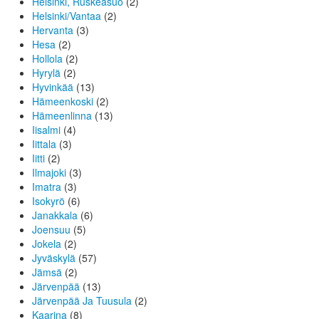
Helsinki, Ruskeasuo
(2)
Helsinki/Vantaa
(2)
Hervanta
(3)
Hesa
(2)
Hollola
(2)
Hyrylä
(2)
Hyvinkää
(13)
Hämeenkoski
(2)
Hämeenlinna
(13)
Iisalmi
(4)
Iittala
(3)
Iitti
(2)
Ilmajoki
(3)
Imatra
(3)
Isokyrö
(6)
Janakkala
(6)
Joensuu
(5)
Jokela
(2)
Jyväskylä
(57)
Jämsä
(2)
Järvenpää
(13)
Järvenpää Ja Tuusula
(2)
Kaarina
(8)