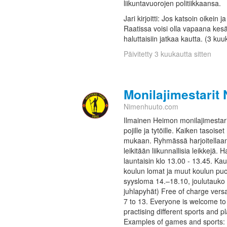
liikuntavuorojen politiikkaansa.
Jari kirjoitti: Jos katsoin oikein 
Raatissa voisi olla vapaana kesä
haluttaisiin jatkaa kautta. (3 kuu
Päivitetty 3 kuukautta sitten
Monilajimestarit 
Nimenhuuto.com
Ilmainen Heimon monilajimestarit
pojille ja tytöille. Kaiken tasoiset
mukaan. Ryhmässä harjoitellaan m
leikitään liikunnallisia leikkejä. 
launtaisin klo 13.00 - 13.45. Kau
koulun lomat ja muut koulun puo
syysloma 14.–18.10, joulutauko 
juhlapyhät) Free of charge versa
7 to 13. Everyone is welcome to 
practising different sports and p
Examples of games and sports: u