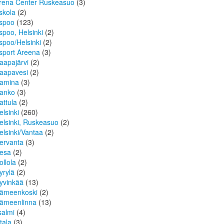
rena Center Ruskeasuo
(3)
skola
(2)
spoo
(123)
spoo, Helsinki
(2)
spoo/Helsinki
(2)
sport Areena
(3)
aapajärvi
(2)
aapavesi
(2)
amina
(3)
anko
(3)
attula
(2)
elsinki
(260)
elsinki, Ruskeasuo
(2)
elsinki/Vantaa
(2)
ervanta
(3)
esa
(2)
ollola
(2)
yrylä
(2)
yvinkää
(13)
ämeenkoski
(2)
ämeenlinna
(13)
isalmi
(4)
ttala
(3)