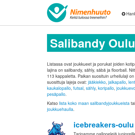
Hank
Salibandy Oul
Listassa ovat joukkueet ja porukat joiden koti
lajina on salibandy, sähly, säbä ja floorball. Ni
113 kappaletta.
Paikan suosituin urheilulaji o
suosittuja lajeja ovat:
jääkiekko
,
jalkapallo
,
len
kaukalopallo
,
futsal
,
sähly
,
koripallo
,
joukkuevo
pesäpallo
.
Katso
lista koko maan salibandyjoukkueista
ta
joukkuehaulla
.
icebreakers-oulu
Tarjoamme pallopelejä junioreille