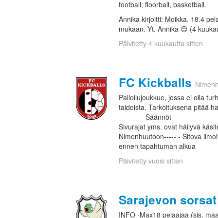
football, floorball, basketball.
Annika kirjoitti: Moikka. 18.4 pe
mukaan. Yt. Annika 😊 (4 kuukau
Päivitetty 4 kuukautta sitten
FC Kickballs
Nimenh
Palloilujoukkue, jossa ei olla turh
taidoista. Tarkoituksena pitää ha
-----------Säännöt-----------------
Sivurajat yms. ovat häilyvä käsit
Nimenhuutoon----- - Sitova ilmo
ennen tapahtuman alkua
Päivitetty vuosi sitten
Sarajevon sorsat
INFO -Max18 pelaajaa (sis. maali