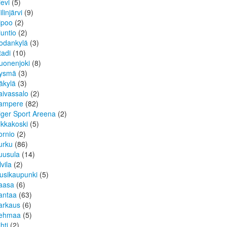
ievi
(5)
ilinjärvi
(9)
ipoo
(2)
iuntio
(2)
odankylä
(3)
tadi
(10)
uonenjoki
(8)
ysmä
(3)
äkylä
(3)
aivassalo
(2)
ampere
(82)
iger Sport Areena
(2)
ikkakoski
(5)
ornio
(2)
urku
(86)
uusula
(14)
lvila
(2)
usikaupunki
(5)
aasa
(6)
antaa
(63)
arkaus
(6)
ehmaa
(5)
hti
(2)