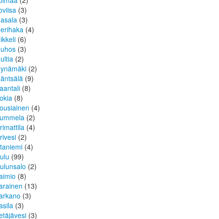
oimaa
(2)
oviisa
(3)
asala
(3)
erihaka
(4)
ikkeli
(6)
uhos
(3)
ultia
(2)
ynämäki
(2)
äntsälä
(9)
aantali
(8)
okia
(8)
ousiainen
(4)
ummela
(2)
rimattila
(4)
rivesi
(2)
taniemi
(4)
ulu
(99)
ulunsalo
(2)
aimio
(8)
arainen
(13)
arkano
(3)
asila
(3)
etäjävesi
(3)