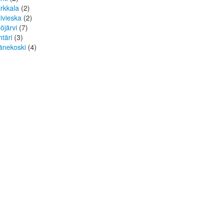
irkkala
(2)
livieska
(2)
löjärvi
(7)
htäri
(3)
änekoski
(4)