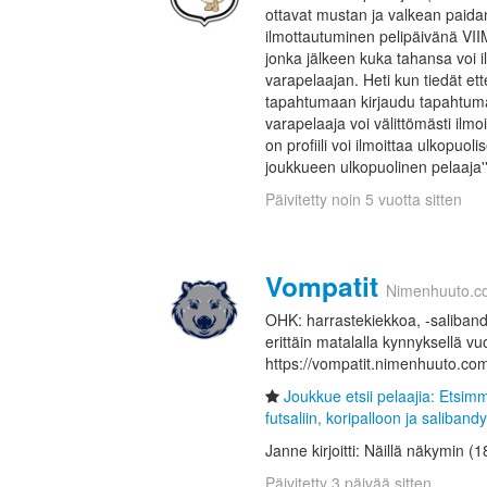
ottavat mustan ja valkean paida
ilmottautuminen pelipäivänä V
jonka jälkeen kuka tahansa voi 
varapelaajan. Heti kun tiedät e
tapahtumaan kirjaudu tapahtumast
varapelaaja voi välittömästi ilmo
on profiili voi ilmoittaa ulkopuol
joukkueen ulkopuolinen pelaaja'
Päivitetty noin 5 vuotta sitten
Vompatit
Nimenhuuto.c
OHK: harrastekiekkoa, -salibandy
erittäin matalalla kynnyksellä v
https://vompatit.nimenhuuto.co
Joukkue etsii pelaajia: Etsi
futsaliin, koripalloon ja salibandy
Janne kirjoitti: Näillä näkymin (1
Päivitetty 3 päivää sitten