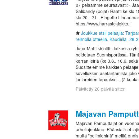
27 pelaamme seuraavasti: - Jääk
Salibandy (pojat) Raatti ke klo 19
klo 20 - 21 - Ringette Linnanmaa
https://www.harrastekiekko.fi
Joukkue etsii pelaajia: Tarjoa
rennolla otteella. Kaudella -26-
Juha-Matti kirjoitti: Jatkossa ryh
hoidetaan Suomisportissa. Tä
kerran leiriä (ke 3.6., 10.6. sek
Suosittelemme kaikkien pelaajie
sovelluksen asetantamista jok
junioreiden tapaukse... (2 kuukau
Päivitetty 26 päivää sitten
Majavan Pamputt
Majavan Pamputtajat on vuonna
urheilujoukkue. Pääasialliset laj
mutta "pelimiehinä" meiltä onnistu