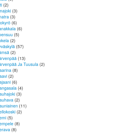
ti
(2)
lmajoki
(3)
matra
(3)
sokyrö
(6)
anakkala
(6)
oensuu
(5)
okela
(2)
yväskylä
(57)
ämsä
(2)
ärvenpää
(13)
ärvenpää Ja Tuusula
(2)
aarina
(8)
aavi
(2)
ajaani
(6)
angasala
(4)
auhajoki
(3)
auhava
(2)
auniainen
(11)
ellokoski
(2)
emi
(5)
empele
(8)
erava
(8)