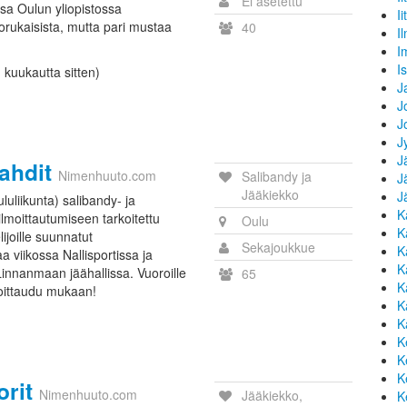
Ei asetettu
a Oulun yliopistossa
Iit
orukaisista, mutta pari mustaa
40
I
.
I
I
1 kuukautta sitten)
J
J
J
J
J
ahdit
Nimenhuuto.com
Salibandy ja
J
Jääkiekko
J
uliikunta) salibandy- ja
K
lmoittautumiseen tarkoitettu
Oulu
K
joille suunnatut
Sekajoukkue
K
 viikossa Nallisportissa ja
K
Linnanmaan jäähallissa. Vuoroille
65
K
moittaudu mukaan!
K
K
K
K
K
orit
Nimenhuuto.com
Jääkiekko,
K