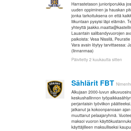
Harrastetason junioriporukka jo
uuden oppiminen ja hauskan pit
jonka tarkoituksena on että kaikk
liikuntaan pysyisi läpi elämän. 
yhteyttä jaakko.maatta@kastell
Lauantain salibandyvuorojen av
paikoista: Vesa Nissilä, Peurati
Vara avain löytyy tarvittaessa: J
(linnanmaa)
Päivitetty 2 kuukautta sitten
Sählärit FBT
Nimenh
Alkujaan 2000-luvun alkuvuosi
keskushallinnon työpaikkasählynä
perjantaisin työviikon päätteeksi
jatkanut ja kokoonpanoaan ajan
muuttanut pelaajaryhmä. Vuote
maksoi vuoron käyttökustannuks
käyttäjilleen maksulliseksi kaup