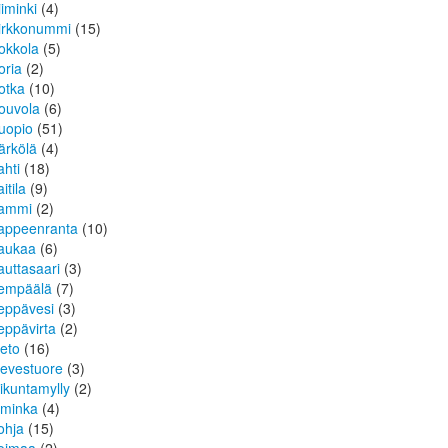
iiminki
(4)
irkkonummi
(15)
okkola
(5)
oria
(2)
otka
(10)
ouvola
(6)
uopio
(51)
ärkölä
(4)
ahti
(18)
itila
(9)
ammi
(2)
appeenranta
(10)
aukaa
(6)
auttasaari
(3)
empäälä
(7)
eppävesi
(3)
eppävirta
(2)
ieto
(16)
ievestuore
(3)
iikuntamylly
(2)
iminka
(4)
ohja
(15)