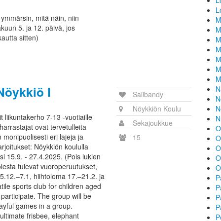
L
L
ja ymmärsin, mitä näin, niin
M
kuun 5. ja 12. päivä, jos
M
kautta sitten)
M
M
M
M
M
Nöykkiö I
N
Salibandy
N
Nöykkiön Koulu
N
 liikuntakerho 7-13 -vuotiaille
N
Sekajoukkue
 harrastajat ovat tervetulleita
O
onipuolisesti eri lajeja ja
15
O
Harjoitukset: Nöykkiön koululla
O
si 15.9. - 27.4.2025. (Pois lukien
O
lesta tulevat vuoroperuutukset,
O
5.12.–7.1, hiihtoloma 17.–21.2. ja
P
tile sports club for children aged
P
participate. The group will be
P
layful games in a group.
P
ltimate frisbee, elephant
P