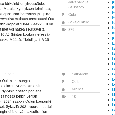
Jalkapallo ja
K
ssa tärkeintä on yhdessäolo,
Salibandy
K
o! Matalankynnyksen toimintaa,
K
i lapset saa harrastaa ja kipinä
Oulu
K
Tervetuloa mukaan toimintaan! Ota
Sekajoukkue
K
inkiekkopojat.fi 0445644223 HOX!
K
aimet voi hakea seuraavista
379
K
e 10 A5 (hintan koulun vieressä)
K
aakko Määttä, Tietolinja 1 A 39
L
La
L
L
L
L
uuto.com
Salibandy
L
L
na Oulun kaupungin
Oulu
L
 alkanut vuoro, aina ollut
Miehet
L
. Nykyisin entisen pohjalta
L
 saatossa jonkin verran
18
L
en 2021 saakka Oulun kaupunki
L
et. Syksyllä 2021 vuoro muuttui
L
ungin kiristettyä maksuttomien