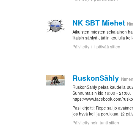
NK SBT Miehet
Ni
Aikuisten miesten sekalainen har
iltaisin sählyä Jäälin koululla kel
Päivitetty 11 päivää sitten
RuskonSähly
Nimen
RuskonSähly pelaa kaudella 202
Sunnuntaisin klo 19:00 - 21:00.
https://www.facebook.com/rusk
Pasi kirjoitti: Repe sai jo avaim
jos hyvä keli ja porukkaa. (2 päi
Päivitetty noin tunti sitten