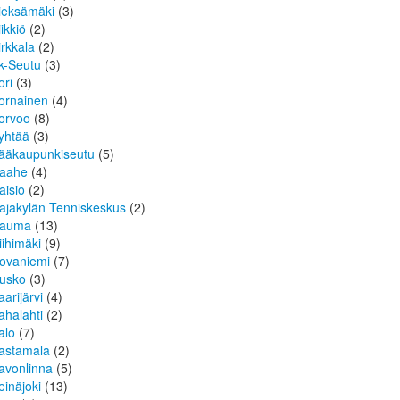
ieksämäki
(3)
iikkiö
(2)
irkkala
(2)
k-Seutu
(3)
ori
(3)
ornainen
(4)
orvoo
(8)
yhtää
(3)
ääkaupunkiseutu
(5)
aahe
(4)
aisio
(2)
ajakylän Tenniskeskus
(2)
auma
(13)
iihimäki
(9)
ovaniemi
(7)
usko
(3)
aarijärvi
(4)
ahalahti
(2)
alo
(7)
astamala
(2)
avonlinna
(5)
einäjoki
(13)