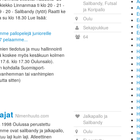
A
Salibandy, Futsal
iekko Linnanmaa ti klo 20 - 21 -
A
ja Koripallo
 - 20 - Salibandy (tytöt) Raatti ke
E
 su klo 18.30 Lue lisää:
Oulu
E
E
Sekajoukkue
E
mme pallopelejä junioreille
64
H
27 pelaamme...
H
mien tiedotus ja muu hallinnointi
H
mä koskee myös kesäkuun kolmen
H
ä 17.6. klo 17.30 Oulunsalo).
H
n kohdalla Suomisport-
H
o vanhemman tai vanhimpien
H
tta sitten)
H
H
H
H
H
ajat
H
Nimenhuuto.com
Jalkapallo ja
H
Salibandy
 1998 Oulussa perustettu
H
imme ovat salibandy ja jalkapallo,
Oulu
I
u laji kuin laji. Atleettinen
Ii