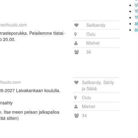
V
Y
Y
ä
menhuuto.com
Salibandy
ä
rasteporukka. Pelailemme tiistai-
Oulu
lo 20.00.
Miehet
36
huuto.com
Salibandy, Sähly
ja Säbä
6-2027 Laivakankaan koululla.
Oulu
onsahly
Miehet
en. Itse meen pelaan jalkapalloa
34
vää sitten)