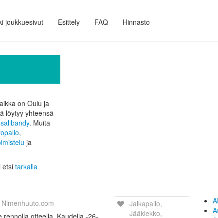
i joukkuesivut
Esittely
FAQ
Hinnasto
u
paikka on Oulu ja
itä löytyy yhteensä
n
salibandy
. Muita
topallo
,
imistelu
ja
i etsi
tarkalla
A
Nimenhuuto.com
Jalkapallo,
A
Jääkiekko,
 rennolla otteella. Kaudella -26-