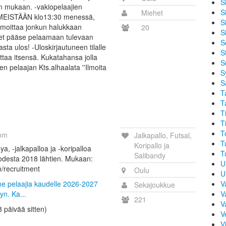
S
n mukaan. -vakiopelaajien
Si
Miehet
IIMEISTÄÄN klo13:30 menessä,
S
ilmoittaa jonkun halukkaan
20
S
ttet pääse pelaamaan tulevaan
S
a ulos! -Uloskirjautuneen tilalle
S
ittaa itsensä. Kukatahansa jolla
S
isen pelaajan Kts.alhaalata ''Ilmoita
S
'
S
T
T
T
T
T
om
Jalkapallo, Futsal,
T
Koripallo ja
a, -jalkapalloa ja -koripalloa
T
Salibandy
uodesta 2018 lähtien. Mukaan:
U
m/recruitment
Oulu
U
mme pelaajia kaudelle 2026-2027
V
Sekajoukkue
yn. Ka...
V
221
V
8 päivää sitten)
V
Vi