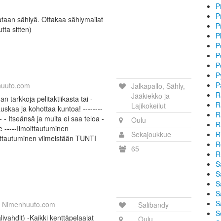
P
P
lataan sählyä. Ottakaa sählymailat
P
tta sitten)
P
P
P
P
P
P
uuto.com
Jalkapallo, Sähly,
R
Jääkiekko ja
an tarkkoja pelitaktiikasta tai -
R
Lajikokeilut
uskaa ja kohottaa kuntoa! --------
R
--- - Itseänsä ja muita ei saa teloa -
Oulu
R
e -----Ilmoittautuminen
Sekajoukkue
R
ittautuminen viimeistään TUNTI
R
65
R
S
S
S
S
S
Nimenhuuto.com
Salibandy
S
vahdit) -Kaikki kenttäpelaajat
Oulu