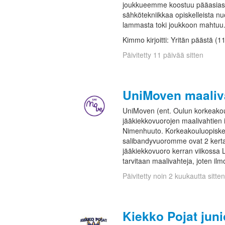
joukkueemme koostuu pääasiass
sähkötekniikkaa opiskelleista nu
lammasta toki joukkoon mahtuu
Kimmo kirjoitti: Yritän päästä (1
Päivitetty 11 päivää sitten
UniMoven maaliv
UniMoven (ent. Oulun korkeakoul
jääkiekkovuorojen maalivahtien i
Nimenhuuto. Korkeakouluopiskeli
salibandyvuoromme ovat 2 kertaa
jääkiekkovuoro kerran viikossa 
tarvitaan maalivahteja, joten il
Päivitetty noin 2 kuukautta sitten
Kiekko Pojat juni