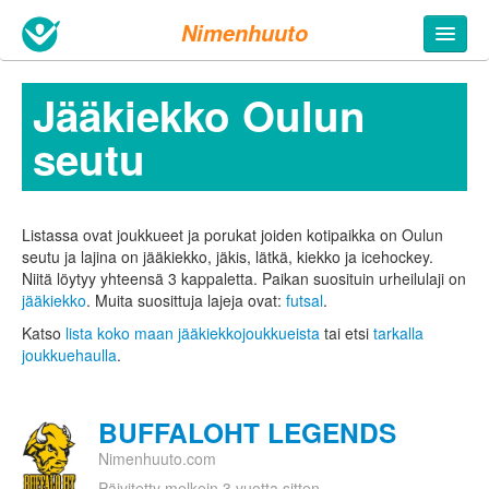
Nimenhuuto
Jääkiekko Oulun
seutu
Listassa ovat joukkueet ja porukat joiden kotipaikka on Oulun
seutu ja lajina on jääkiekko, jäkis, lätkä, kiekko ja icehockey.
Niitä löytyy yhteensä 3 kappaletta.
Paikan suosituin urheilulaji on
jääkiekko
. Muita suosittuja lajeja ovat:
futsal
.
Katso
lista koko maan jääkiekkojoukkueista
tai etsi
tarkalla
joukkuehaulla
.
BUFFALOHT LEGENDS
Nimenhuuto.com
Päivitetty melkein 3 vuotta sitten