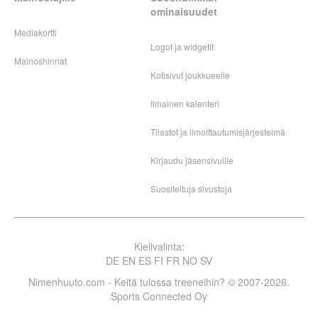
ominaisuudet
Mediakortti
Logot ja widgetit
Mainoshinnat
Kotisivut joukkueelle
Ilmainen kalenteri
Tilastot ja ilmoittautumisjärjestelmä
Kirjaudu jäsensivuille
Suositeltuja sivustoja
Kielivalinta:
DE
EN
ES
FI
FR
NO
SV
Nimenhuuto.com - Keitä tulossa treeneihin? © 2007-2026.
Sports Connected Oy