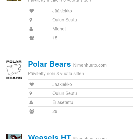
Jääkiekko
Oulun Seutu
Miehet
15
Polar Bears
Nimenhuuto.com
Päivitetty noin 3 vuotta sitten
Jääkiekko
Oulun Seutu
Ei asetettu
29
Weasels HT
Nimenhuuto.com