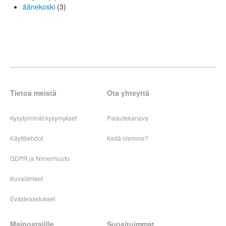
äänekoski
(3)
Tietoa meistä
Ota yhteyttä
Kysytyimmät kysymykset
Palautekanava
Käyttöehdot
Keitä olemme?
GDPR ja Nimenhuuto
Kuvalähteet
Evästeasetukset
Mainostajille
Suosituimmat