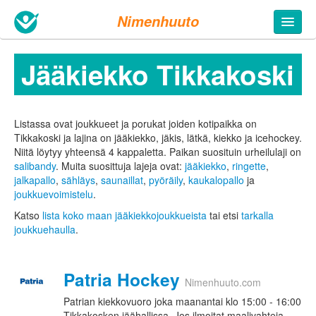
Nimenhuuto
Jääkiekko Tikkakoski
Listassa ovat joukkueet ja porukat joiden kotipaikka on
Tikkakoski ja lajina on jääkiekko, jäkis, lätkä, kiekko ja icehockey.
Niitä löytyy yhteensä 4 kappaletta.
Paikan suosituin urheilulaji on
salibandy
. Muita suosittuja lajeja ovat:
jääkiekko
,
ringette
,
jalkapallo
,
sähläys
,
saunaillat
,
pyöräily
,
kaukalopallo
ja
joukkuevoimistelu
.
Katso
lista koko maan jääkiekkojoukkueista
tai etsi
tarkalla
joukkuehaulla
.
Patria Hockey
Nimenhuuto.com
Patrian kiekkovuoro joka maanantai klo 15:00 - 16:00
Tikkakosken jäähallissa. Jos ilmoitat maalivahteja