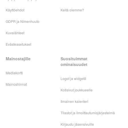
Käyttöehdot
Keitä olemme?
GDPR ja Nimenhuuto
Kuvalähteet
Evästeasetukset
Mainostajille
Suosituimmat
ominaisuudet
Mediakortti
Logot ja widgetit
Mainoshinnat
Kotisivut joukkueelle
Ilmainen kalenteri
Tilastot ja ilmoittautumisjärjestelmä
Kirjaudu jäsensivuille