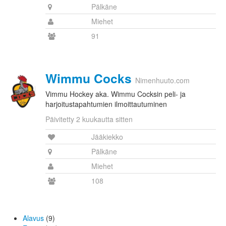
Pälkäne
Miehet
91
Wimmu Cocks
Nimenhuuto.com
Vimmu Hockey aka. Wimmu Cocksin peli- ja
harjoitustapahtumien ilmoittautuminen
Päivitetty 2 kuukautta sitten
Jääkiekko
Pälkäne
Miehet
108
Alavus
(9)