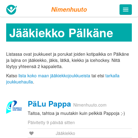
Nimenhuuto
Jääkiekko Pälkäne
Listassa ovat joukkueet ja porukat joiden kotipaikka on Pälkäne
ja lajina on jääkiekko, jäkis, lätkä, kiekko ja icehockey. Niitä
löytyy yhteensä 2 kappaletta.
Katso
lista koko maan jääkiekkojoukkueista
tai etsi
tarkalla
joukkuehaulla
.
PäLu Pappa
Nimenhuuto.com
Taitoa, tahtoa ja muutakin kuin pelkkiä Pappoja ;-)
Päivitetty 9 päivää sitten
Jääkiekko