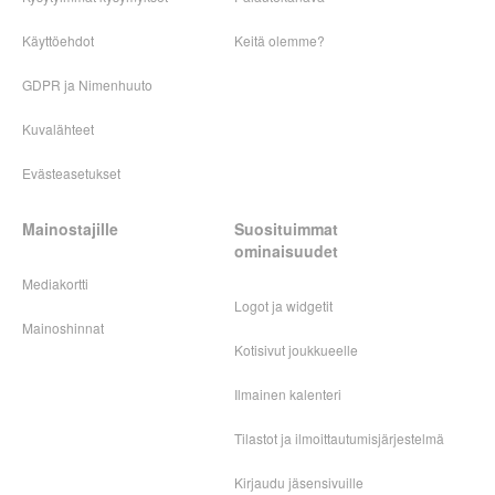
Käyttöehdot
Keitä olemme?
GDPR ja Nimenhuuto
Kuvalähteet
Evästeasetukset
Mainostajille
Suosituimmat
ominaisuudet
Mediakortti
Logot ja widgetit
Mainoshinnat
Kotisivut joukkueelle
Ilmainen kalenteri
Tilastot ja ilmoittautumisjärjestelmä
Kirjaudu jäsensivuille