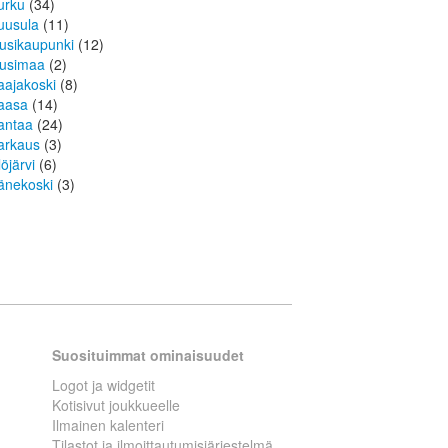
urku
(34)
uusula
(11)
usikaupunki
(12)
usimaa
(2)
aajakoski
(8)
aasa
(14)
antaa
(24)
arkaus
(3)
löjärvi
(6)
änekoski
(3)
Suosituimmat ominaisuudet
Logot ja widgetit
Kotisivut joukkueelle
Ilmainen kalenteri
Tilastot ja ilmoittautumisjärjestelmä