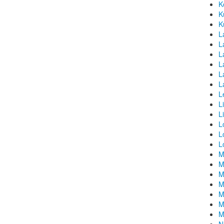
K
K
K
L
La
L
L
L
L
L
L
L
L
L
L
M
M
M
M
M
M
M