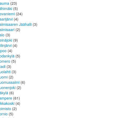
auma
(23)
iihimäki
(5)
ovaniemi
(24)
aarijärvi
(4)
almisaaren Jäähalli
(3)
almisaari
(2)
alo
(3)
einäjoki
(9)
ilinjärvi
(4)
ipoo
(4)
odankylä
(5)
omero
(5)
tadi
(3)
uolahti
(3)
uomi
(2)
uomussalmi
(6)
uonenjoki
(2)
äkylä
(6)
ampere
(61)
ikkakoski
(4)
oimisto
(2)
ornio
(5)