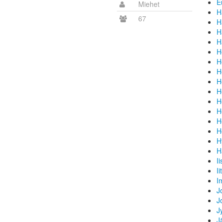
E
Miehet
H
67
H
H
H
H
H
H
H
H
H
H
H
H
H
H
I
Iit
I
J
J
J
J