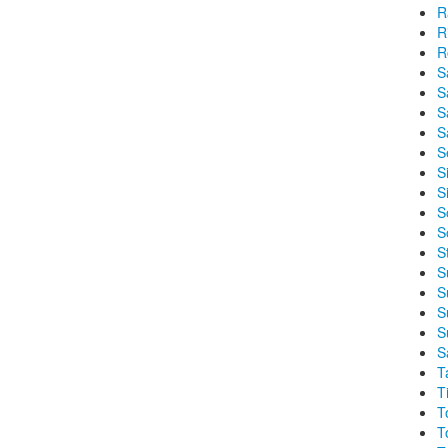
R
R
R
S
S
S
S
S
Si
S
S
S
S
S
S
S
S
S
T
T
T
T