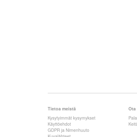
Tietoa meistä
Ota 
Kysytyimmät kysymykset
Pal
Käyttöehdot
Kei
GDPR ja Nimenhuuto
Kuvalähteet