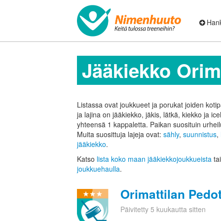
Hank
Jääkiekko Orima
Listassa ovat joukkueet ja porukat joiden kotip
ja lajina on jääkiekko, jäkis, lätkä, kiekko ja ic
yhteensä 1 kappaletta.
Paikan suosituin urheil
Muita suosittuja lajeja ovat:
sähly
,
suunnistus
,
jääkiekko
.
Katso
lista koko maan jääkiekkojoukkueista
tai
joukkuehaulla
.
Orimattilan Pedo
Päivitetty 5 kuukautta sitten