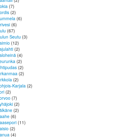
aantali
(2)
okia
(7)
ordis
(2)
ummela
(6)
rivesi
(6)
ulu
(67)
ulun Seutu
(3)
aimio
(12)
ajulahti
(2)
aloheinä
(4)
eurunka
(2)
ihtipudas
(2)
irkanmaa
(2)
irkkola
(2)
ohjois-Karjala
(2)
ori
(2)
orvoo
(7)
yhäjoki
(2)
älkäne
(2)
aahe
(6)
aasepori
(11)
aisio
(2)
anua
(4)