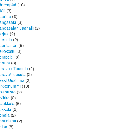
ärvenpää
(16)
ääli
(3)
aarina
(6)
angasala
(3)
angasalan Jäähalli
(2)
arjaa
(2)
arstula
(2)
auniainen
(5)
ellokoski
(3)
empele
(6)
erava
(3)
erava / Tuusula
(2)
erava/Tuusula
(2)
eski-Uusimaa
(2)
irkkonummi
(10)
isapuisto
(2)
ivikko
(2)
laukkala
(6)
okkola
(5)
onala
(2)
ontiolahti
(2)
otka
(8)