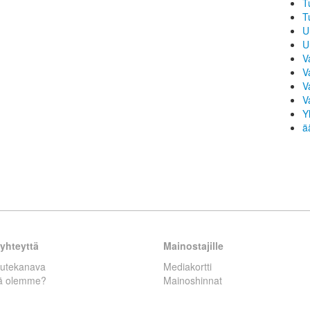
T
T
U
U
V
V
V
V
Y
ä
yhteyttä
Mainostajille
autekanava
Mediakortti
tä olemme?
Mainoshinnat