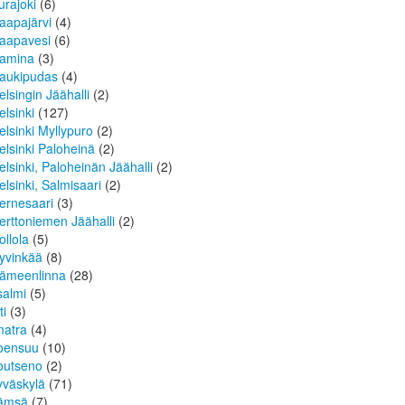
urajoki
(6)
aapajärvi
(4)
aapavesi
(6)
amina
(3)
aukipudas
(4)
elsingin Jäähalli
(2)
elsinki
(127)
elsinki Myllypuro
(2)
elsinki Paloheinä
(2)
elsinki, Paloheinän Jäähalli
(2)
elsinki, Salmisaari
(2)
ernesaari
(3)
erttoniemen Jäähalli
(2)
ollola
(5)
yvinkää
(8)
ämeenlinna
(28)
isalmi
(5)
ti
(3)
matra
(4)
oensuu
(10)
outseno
(2)
yväskylä
(71)
ämsä
(7)