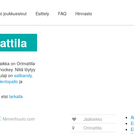
i joukkuesivut
Esittely
FAQ
Hinnasto
ttila
aikka on Orimattila
ehockey. Niitä löytyy
ulaji on
salibandy
.
lentopallo
ja
 etsi
tarkalla
t
A
Nimenhuuto.com
Jääkiekko
E
Orimattila
E