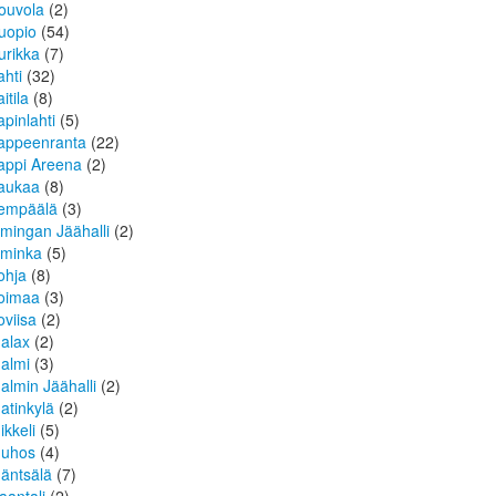
ouvola
(2)
uopio
(54)
urikka
(7)
ahti
(32)
itila
(8)
apinlahti
(5)
appeenranta
(22)
appi Areena
(2)
aukaa
(8)
empäälä
(3)
imingan Jäähalli
(2)
iminka
(5)
ohja
(8)
oimaa
(3)
oviisa
(2)
alax
(2)
almi
(3)
almin Jäähalli
(2)
atinkylä
(2)
ikkeli
(5)
uhos
(4)
äntsälä
(7)