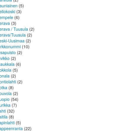
auniainen
(5)
ellokoski
(3)
empele
(6)
erava
(3)
erava / Tuusula
(2)
erava/Tuusula
(2)
eski-Uusimaa
(2)
irkkonummi
(10)
isapuisto
(2)
ivikko
(2)
laukkala
(6)
okkola
(5)
onala
(2)
ontiolahti
(2)
otka
(8)
ouvola
(2)
uopio
(54)
urikka
(7)
ahti
(32)
itila
(8)
apinlahti
(5)
appeenranta
(22)