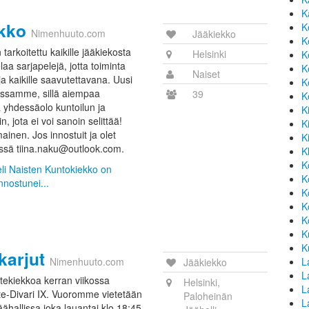
K
kko
K
Nimenhuuto.com
Jääkiekko
K
arkoitettu kaikille jääkiekosta
Helsinki
K
laa sarjapelejä, jotta toiminta
K
Naiset
a kaikille saavutettavana. Uusi
K
anssamme, sillä aiempaa
39
K
 yhdessäolo kuntoilun ja
K
n, jota ei voi sanoin selittää!
K
inen. Jos innostuit ja olet
K
essä tiina.naku@outlook.com.
K
K
eli Naisten Kuntokiekko on
K
innostunei...
K
K
K
K
K
karjut
Nimenhuuto.com
L
Jääkiekko
La
tekiekkoa kerran viikossa
Helsinki,
L
te-Divari IX. Vuoromme vietetään
Paloheinän
L
hallissa joka lauantai klo 18:45