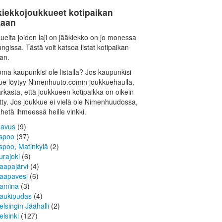
kiekkojoukkueet kotipaikan
aan
ueita joiden laji on jääkiekko on jo monessa
ngissa. Tästä voit katsoa listat kotipaikan
an.
oma kaupunkisi ole listalla? Jos kaupunkisi
ue löytyy Nimenhuuto.comin joukkuehaulla,
tarkasta, että joukkueen kotipaikka on oikein
tty. Jos joukkue ei vielä ole Nimenhuudossa,
ähetä ihmeessä heille vinkki.
lavus
(9)
spoo
(37)
spoo, Matinkylä
(2)
urajoki
(6)
aapajärvi
(4)
aapavesi
(6)
amina
(3)
aukipudas
(4)
elsingin Jäähalli
(2)
elsinki
(127)