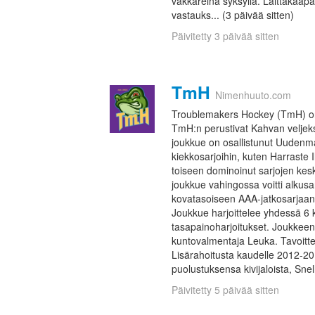
vakkareina syksyllä. Laittakaapa
vastauks... (3 päivää sitten)
Päivitetty 3 päivää sitten
TmH
Nimenhuuto.com
Troublemakers Hockey (TmH) on 
TmH:n perustivat Kahvan veljeks
joukkue on osallistunut Uudenm
kiekkosarjoihin, kuten Harraste
toiseen dominoinut sarjojen kes
joukkue vahingossa voitti alkusa
kovatasoiseen AAA-jatkosarjaan.
Joukkue harjoittelee yhdessä 6 
tasapainoharjoitukset. Joukkee
kuntovalmentaja Leuka. Tavoitt
Lisärahoitusta kaudelle 2012-
puolustuksensa kivijaloista, Snel
Päivitetty 5 päivää sitten