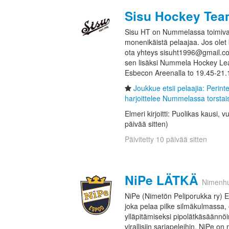
Sisu Hockey Te
Sisu HT on Nummelassa toimiva 
monenikäistä pelaajaa. Jos olet 
ota yhteys sisuht1996@gmail.com. 
sen lisäksi Nummela Hockey Lea
Esbecon Areenalla to 19.45-21.1
Joukkue etsii pelaajia: Perin
harjoittelee Nummelassa torstais
Elmeri kirjoitti: Puolikas kausi,
päivää sitten)
Päivitetty 10 päivää sitten
NiPe LÄTKÄ
Nimenh
NiPe (Nimetön Peliporukka ry) E
joka pelaa pilke silmäkulmassa,
ylläpitämiseksi pipolätkäsäännöi
virallisiin sarjapeleihin. NiPe on