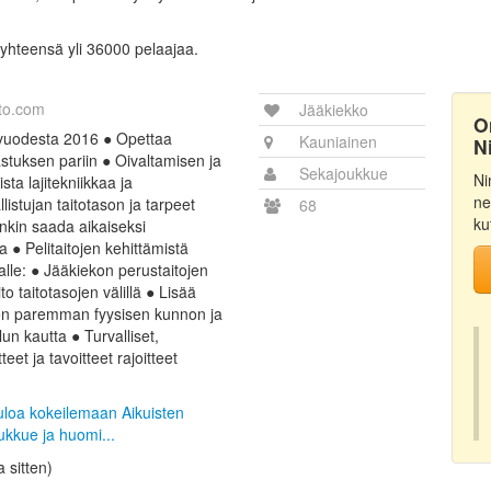
 yhteensä yli 36000 pelaajaa.
to.com
Jääkiekko
O
 vuodesta 2016 ● Opettaa
Kauniainen
N
astuksen pariin ● Oivaltamisen ja
Sekajoukkue
Ni
sta lajitekniikkaa ja
ne
llistujan taitotason ja tarpeet
68
ku
nkin saada aikaiseksi
 ● Pelitaitojen kehittämistä
alle: ● Jääkiekon perustaitojen
 taitotasojen välillä ● Lisää
en paremman fyysisen kunnon ja
lun kautta ● Turvalliset,
eet ja tavoitteet rajoitteet
tuloa kokeilemaan Aikuisten
kkue ja huomi...
a sitten)