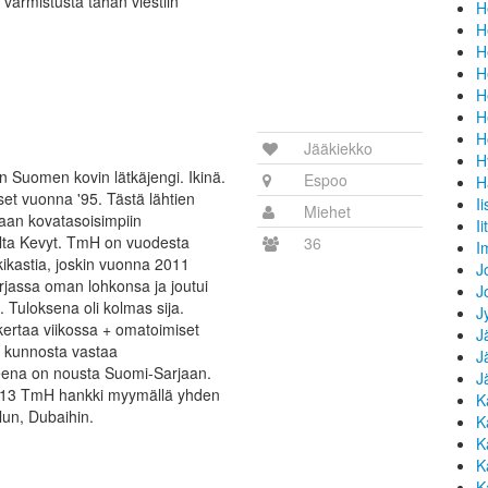
 varmistusta tähän viestiin
H
H
H
H
H
H
H
Jääkiekko
H
Suomen kovin lätkäjengi. Ikinä.
Espoo
H
et vuonna '95. Tästä lähtien
I
Miehet
aan kovatasoisimpiin
Iit
 Ilta Kevyt. TmH on vuodesta
36
I
kikastia, joskin vuonna 2011
J
rjassa oman lohkonsa ja joutui
J
 Tuloksena oli kolmas sija.
J
kertaa viikossa + omatoimiset
J
n kunnosta vastaa
J
eena on nousta Suomi-Sarjaan.
J
2013 TmH hankki myymällä yhden
K
lun, Dubaihin.
K
K
K
K