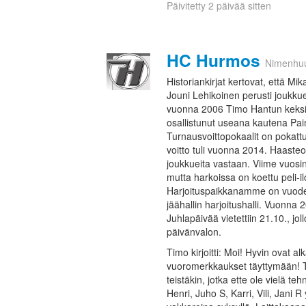
Päivitetty 2 päivää sitten
HC Hurmos
Nimenhu
Historiankirjat kertovat, että M
Jouni Lehikoinen perusti joukkue
vuonna 2006 Timo Hantun kek
osallistunut useana kautena Paim
Turnausvoittopokaalit on pokatt
voitto tuli vuonna 2014. Haasteo
joukkueita vastaan. Viime vuosin
mutta harkoissa on koettu peli-il
Harjoituspaikkanamme on vuode
jäähallin harjoitushalli. Vuonna
Juhlapäivää vietettiin 21.10., jo
päivänvalon.
Timo kirjoitti: Moi! Hyvin ovat 
vuoromerkkaukset täyttymään! Tä
teistäkin, jotka ette ole vielä te
Henri, Juho S, Karri, Vili, Jani 