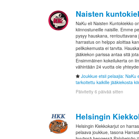
Naisten kuntokie
NaKu eli Naisten Kuntokiekko on t
kiinnostuneille naisille. Emme pe
pysyy hauskana, rentouttavana j
harrastus on helppo aloittaa k
pelikokemusta ei tarvita. Hauska
jääkiekon parissa antaa sitä jotai
Ensimmäinen kokeilukerta on ilma
vähintään 24 vuotta ole yhteyd
Joukkue etsii pelaajia: NaKu 
tarkoitettu kaikille jääkiekosta ki
Päivitetty 6 päivää sitten
Helsingin Kiekko
Helsingin Kiekkokarjut on harras
pelaava joukkue, tasona Harras
hyvässä hengessä Paloheinän jää