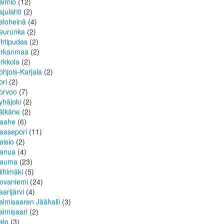
aimio
(12)
ajulahti
(2)
aloheinä
(4)
eurunka
(2)
ihtipudas
(2)
irkanmaa
(2)
irkkola
(2)
ohjois-Karjala
(2)
ori
(2)
orvoo
(7)
yhäjoki
(2)
älkäne
(2)
aahe
(6)
aasepori
(11)
aisio
(2)
anua
(4)
auma
(23)
iihimäki
(5)
ovaniemi
(24)
aarijärvi
(4)
almisaaren Jäähalli
(3)
almisaari
(2)
alo
(3)