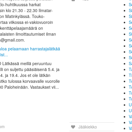
 Elo-huhtikuussa harkat
S
isin klo 21.30 - 22.30 Ilmatar-
Si
on Matinkylässä. Touko-
S
taa viikossa ei-vakiovuoroin
S
i kenttäpelaajamäärä on
S
talaisten ilmoittautumiset ilman
S
ka@gmail.com.
S
S
tuloa pelaamaan harrastajalätkää
S
st...
S
 Lätkässä meillä peruuntuu
S
li on suljettu pääsiäisenä 5.4. ja
T
. ja 19.4. Jos et ole lätkän
T
tko tulossa korvaavalle vuorolle
T
30 Paloheinään. Vastaukset vii...
T
T
T
U
U
V
V
com
Jääkiekko
V