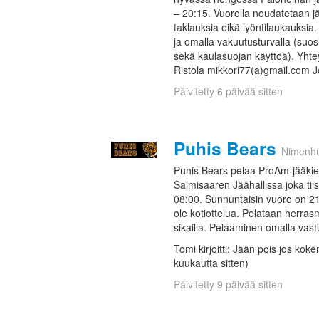
– 20:15. Vuorolla noudatetaan jä
taklauksia eikä lyöntilaukauksia
ja omalla vakuutusturvalla (suosi
sekä kaulasuojan käyttöä). Yhte
Ristola mikkori77(a)gmail.com
Päivitetty 6 päivää sitten
Puhis Bears
Nimenh
Puhis Bears pelaa ProAm-jääki
Salmisaaren Jäähallissa joka tiis
08:00. Sunnuntaisin vuoro on 21:
ole kotiottelua. Pelataan herrasmi
sikailla. Pelaaminen omalla vast
Tomi kirjoitti: Jään pois jos k
kuukautta sitten)
Päivitetty 9 päivää sitten