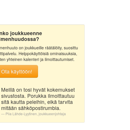
nko joukkueenne
imenhuudossa?
menhuuto on joukkueille räätälöity, suosittu
ttipalvelu. Helppokäyttöisiä ominaisuuksia,
ten yhteinen kalenteri ja ilmoittautumiset.
Ota käyttöön!
Meillä on tosi hyvät kokemukset
sivustosta. Porukka ilmoittautuu
sitä kautta peleihin, eikä tarvita
mitään sähköpostirumbia.
Piia Lähde-Lyytinen, joukkueenjohtaja