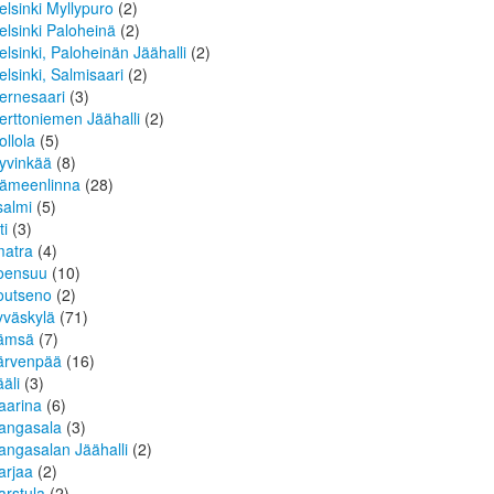
elsinki Myllypuro
(2)
elsinki Paloheinä
(2)
elsinki, Paloheinän Jäähalli
(2)
elsinki, Salmisaari
(2)
ernesaari
(3)
erttoniemen Jäähalli
(2)
ollola
(5)
yvinkää
(8)
ämeenlinna
(28)
isalmi
(5)
ti
(3)
matra
(4)
oensuu
(10)
outseno
(2)
yväskylä
(71)
ämsä
(7)
ärvenpää
(16)
ääli
(3)
aarina
(6)
angasala
(3)
angasalan Jäähalli
(2)
arjaa
(2)
arstula
(2)