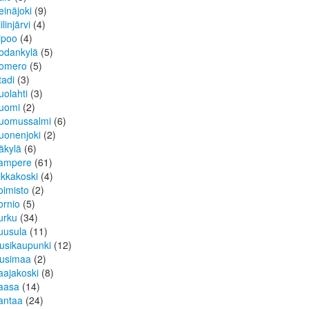
einäjoki
(9)
ilinjärvi
(4)
ipoo
(4)
odankylä
(5)
omero
(5)
tadi
(3)
uolahti
(3)
uomi
(2)
uomussalmi
(6)
uonenjoki
(2)
äkylä
(6)
ampere
(61)
ikkakoski
(4)
oimisto
(2)
ornio
(5)
urku
(34)
uusula
(11)
usikaupunki
(12)
usimaa
(2)
aajakoski
(8)
aasa
(14)
antaa
(24)