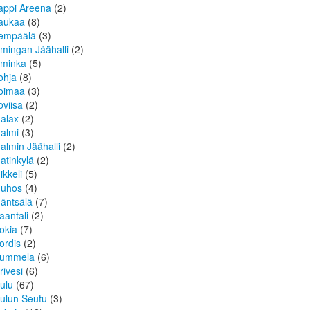
appi Areena
(2)
aukaa
(8)
empäälä
(3)
imingan Jäähalli
(2)
iminka
(5)
ohja
(8)
oimaa
(3)
oviisa
(2)
alax
(2)
almi
(3)
almin Jäähalli
(2)
atinkylä
(2)
ikkeli
(5)
uhos
(4)
äntsälä
(7)
aantali
(2)
okia
(7)
ordis
(2)
ummela
(6)
rivesi
(6)
ulu
(67)
ulun Seutu
(3)