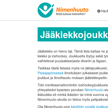
Hank
Jääkiekko­joukk
Jääkiekko on hieno laji. Tämä lista kattaa ne jo
kiekko ja icehockey. Joukkueita löytyy sekä tytöil
vaihtelevat puulaakisarjasta divariin ja liigaan.
Tsekkaa tästä listasta myös ne jäkis­joukkueet,
Pelaajapörssissä
ilmoituksen julkaisseet jouk
joukkue ja ilmoittaudu mukaan jääkiekko­peliin.
Toki merkkaamattomiinkin icehockeyjoukkueisi
yhteystiedot kyseisen porukan
Nimenhuuto
-si
ikäluokka eli minkä ikäisten tai minä vuonna
Nimenhuuto-sivulla on tietoa myös pelipaikoist
Ota Nimenhuuto.com
käyttöön omalle joukkue