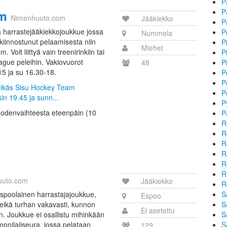
P
am
P
Nimenhuuto.com
Jääkiekko
P
harrastejääkiekkojoukkue jossa
P
Nummela
kiinnostunut pelaamisesta niin
P
Miehet
Voit liittyä vain treenirinkiin tai
P
gue peleihin. Vakiovuorot
48
P
5 ja su 16.30-18.
P
P
teikäs Sisu Hockey Team
P
in 19.45 ja sunn...
P
 vuodenvaihteesta eteenpäin (10
P
R
R
R
R
R
R
uuto.com
Jääkiekko
R
spoolainen harrastajajoukkue,
S
Espoo
 eikä turhan vakavasti, kunnon
S
Ei asetettu
n. Joukkue ei osallistu mihinkään
S
 monilajiseura, jossa pelataan
S
129