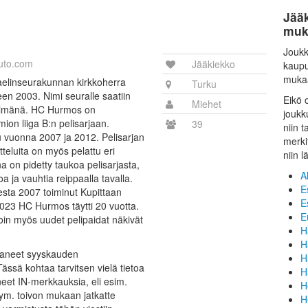
Jää
muk
Joukk
uto.com
Jääkiekko
kaupu
muka
ikaelinseurakunnan kirkkoherra
Turku
en 2003. Nimi seuralle saatiin
Eikö 
Miehet
simänä. HC Hurmos on
joukk
ion liiga B:n pelisarjaan.
39
niin 
u vuonna 2007 ja 2012. Pelisarjan
merki
tteluita on myös pelattu eri
niin l
a on pidetty taukoa pelisarjasta,
A
oa ja vauhtia reippaalla tavalla.
E
sta 2007 toiminut Kupittaan
E
 2023 HC Hurmos täytti 20 vuotta.
E
lloin myös uudet pelipaidat näkivät
H
H
alkaneet syyskauden
H
ssä kohtaa tarvitsen vielä tietoa
H
hneet IN-merkkauksia, eli esim.
H
R ym. toivon mukaan jatkatte
H