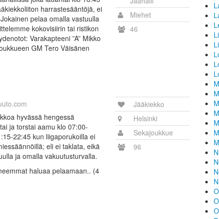
Jäähalli
L
äkiekkoliiton harrastesääntöjä, ei
Miehet
L
. Jokainen pelaa omalla vastuulla
L
ttelemme kokovisiirin tai ristikon
46
L
ydenotot: Varakapteeni ”A” Mikko
L
 Joukkueen GM Tero Väisänen
L
L
L
M
M
M
uuto.com
Jääkiekko
M
ekkoa hyvässä hengessä
Helsinki
M
tai ja torstai aamu klo 07:00-
Sekajoukkue
M
15-22:45 kun liigaporukoilla ei
M
essäännöillä; eli ei taklata, eikä
96
N
uulla ja omalla vakuutusturvalla.
N
okeneemmat haluaa pelaamaan.. (4
N
N
O
O
O