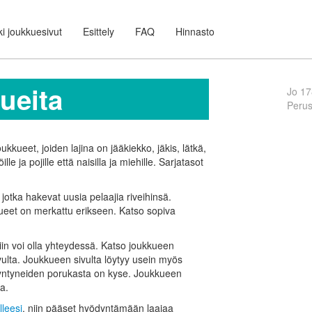
i joukkuesivut
Esittely
FAQ
Hinnasto
ueita
Jo 17
Peru
ukkueet, joiden lajina on jääkiekko, jäkis, lätkä,
le ja pojille että naisilla ja miehille. Sarjatasot
 jotka hakevat uusia pelaajia riveihinsä.
kueet on merkattu erikseen. Katso sopiva
in voi olla yhteydessä. Katso joukkueen
vulta. Joukkueen sivulta löytyy usein myös
 syntyneiden porukasta on kyse. Joukkueen
a.
lleesi
, niin pääset hyödyntämään laajaa