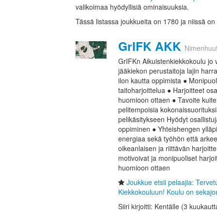
valikoimaa hyödyllisiä ominaisuuksia.
Tässä listassa joukkueita on 1780 ja niissä on
GrIFK AKK
Nimenhuu
GrIFKn Aikuistenkiekkokoulu jo
jääkiekon perustaitoja lajin harr
ilon kautta oppimista ● Monipuoli
taitoharjoittelua ● Harjoitteet osa
huomioon ottaen ● Tavoite kuite
pelitempoisia kokonaissuorituksia
pelikäsitykseen Hyödyt osallistuj
oppiminen ● Yhteishengen ylläpito
energiaa sekä työhön että arke
oikeanlaisen ja riittävän harjoitte
motivoivat ja monipuoliset harjoitt
huomioon ottaen
Joukkue etsii pelaajia: Terve
Kiekkokouluun! Koulu on sekajou
Siiri kirjoitti: Kentälle (3 kuukautt