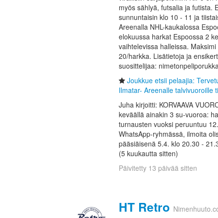
myös sählyä, futsalia ja futista.
sunnuntaisin klo 10 - 11 ja tiista
Areenalla NHL-kaukalossa Espo
elokuussa harkat Espoossa 2 ker
vaihtelevissa halleissa. Maksim
20/harkka. Lisätietoja ja ensiker
suosittelijaa: nimetonpeliporuk
Joukkue etsii pelaajia: Terve
Ilmatar- Areenalle talvivuoroille tii
Juha kirjoitti: KORVAAVA VUORO
keväällä ainakin 3 su-vuoroa: hal
turnausten vuoksi peruuntuu 12.4
WhatsApp-ryhmässä, ilmoita olisi
pääsiäisenä 5.4. klo 20.30 - 21.
(5 kuukautta sitten)
Päivitetty 13 päivää sitten
HT Retro
Nimenhuuto.