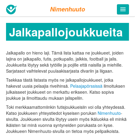
Nimenhuuto
Jalkapallo­joukkueita
Jalkapallo on hieno laji. Tämä lista kattaa ne joukkueet, joiden
lajina on jalkapallo, futis, potkupallo, jalkkis, football ja jalis.
Joukkueita löytyy sekä tytöille ja pojille että naisilla ja miehille.
Sarjatasot vaihtelevat puulaakisarjasta divariin ja liigaan.
Tsekkaa tästä listasta myös ne jalkapallo­joukkueet, jotka
hakevat uusia pelaajia riveihinsä.
Pelaajapörssissä
ilmoituksen
julkaisseet joukkueet on merkattu erikseen. Katso sopiva
joukkue ja ilmoittaudu mukaan jalis­peliin.
Toki merkkaamattomiinkin futisjoukkueisiin voi olla yhteydessä.
Katso joukkueen yhteystiedot kyseisen porukan
Nimenhuuto
-
sivulta. Joukkueen sivulta löytyy usein myös ikäluokka eli minkä
ikäisten tai minä vuonna syntyneiden porukasta on kyse.
Joukkueen Nimenhuuto-sivulla on tietoa myös pelipaikoista.