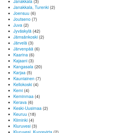
Janakkala
(3)
Janakkala, Turenki
(2)
Joensuu
(6)
Joutseno
(7)
Juva
(2)
Jyväskylä
(42)
Jämsänkoski
(2)
Järvelä
(3)
Järvenpää
(6)
Kaarina
(6)
Kajaani
(3)
Kangasala
(20)
Karjaa
(5)
Kauniainen
(7)
Kellokoski
(4)
Kemi
(4)
Keminmaa
(4)
Kerava
(6)
Keski-Uusimaa
(2)
Keuruu
(18)
Kiiminki
(4)
Kiuruvesi
(3)
Kiuruvesi, Kuorevirta
(2)