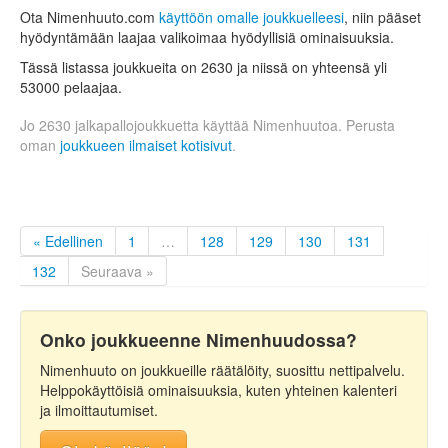
Ota Nimenhuuto.com
käyttöön omalle joukkuelleesi
, niin pääset
hyödyntämään laajaa valikoimaa hyödyllisiä ominaisuuksia.
Tässä listassa joukkueita on 2630 ja niissä on yhteensä yli
53000 pelaajaa.
Jo 2630 jalkapallojoukkuetta käyttää Nimenhuutoa. Perusta
oman
joukkueen ilmaiset kotisivut
.
« Edellinen
1
…
128
129
130
131
132
Seuraava »
Onko joukkueenne Nimenhuudossa?
Nimenhuuto on joukkueille räätälöity, suosittu nettipalvelu.
Helppokäyttöisiä ominaisuuksia, kuten yhteinen kalenteri
ja ilmoittautumiset.