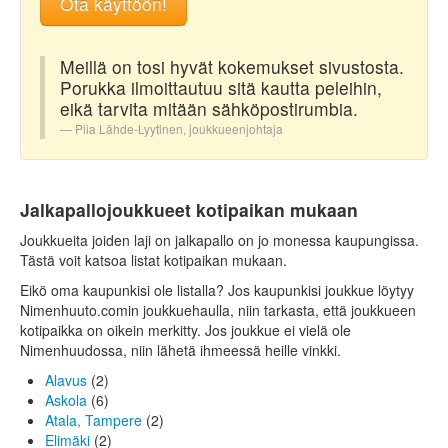
Ota käyttöön!
Meillä on tosi hyvät kokemukset sivustosta.
Porukka ilmoittautuu sitä kautta peleihin,
eikä tarvita mitään sähköpostirumbia.
Piia Lähde-Lyytinen, joukkueenjohtaja
Jalkapallojoukkueet kotipaikan mukaan
Joukkueita joiden laji on jalkapallo on jo monessa kaupungissa.
Tästä voit katsoa listat kotipaikan mukaan.
Eikö oma kaupunkisi ole listalla? Jos kaupunkisi joukkue löytyy
Nimenhuuto.comin joukkuehaulla, niin tarkasta, että joukkueen
kotipaikka on oikein merkitty. Jos joukkue ei vielä ole
Nimenhuudossa, niin lähetä ihmeessä heille vinkki.
Alavus
(2)
Askola
(6)
Atala, Tampere
(2)
Elimäki
(2)