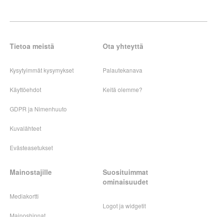
Tietoa meistä
Ota yhteyttä
Kysytyimmät kysymykset
Palautekanava
Käyttöehdot
Keitä olemme?
GDPR ja Nimenhuuto
Kuvalähteet
Evästeasetukset
Mainostajille
Suosituimmat
ominaisuudet
Mediakortti
Logot ja widgetit
Mainoshinnat