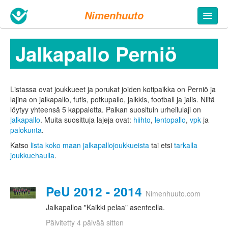
Nimenhuuto
Jalkapallo Perniö
Listassa ovat joukkueet ja porukat joiden kotipaikka on Perniö ja
lajina on jalkapallo, futis, potkupallo, jalkkis, football ja jalis. Niitä
löytyy yhteensä 5 kappaletta.
Paikan suosituin urheilulaji on
jalkapallo
. Muita suosittuja lajeja ovat:
hiihto
,
lentopallo
,
vpk
ja
palokunta
.
Katso
lista koko maan jalkapallojoukkueista
tai etsi
tarkalla
joukkuehaulla
.
PeU 2012 - 2014
Nimenhuuto.com
Jalkapalloa "Kaikki pelaa" asenteella.
Päivitetty 4 päivää sitten