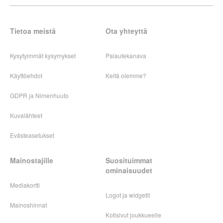
Tietoa meistä
Ota yhteyttä
Kysytyimmät kysymykset
Palautekanava
Käyttöehdot
Keitä olemme?
GDPR ja Nimenhuuto
Kuvalähteet
Evästeasetukset
Mainostajille
Suosituimmat
ominaisuudet
Mediakortti
Logot ja widgetit
Mainoshinnat
Kotisivut joukkueelle