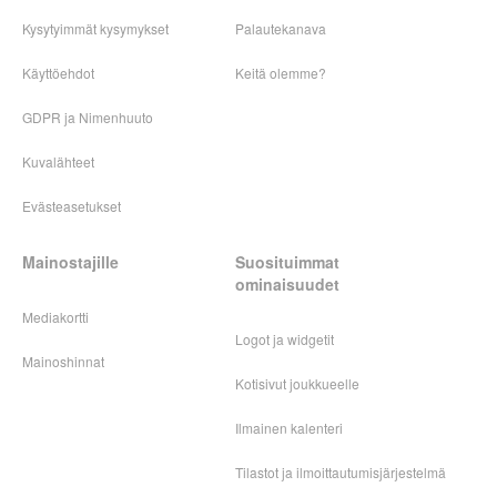
Kysytyimmät kysymykset
Palautekanava
Käyttöehdot
Keitä olemme?
GDPR ja Nimenhuuto
Kuvalähteet
Evästeasetukset
Mainostajille
Suosituimmat
ominaisuudet
Mediakortti
Logot ja widgetit
Mainoshinnat
Kotisivut joukkueelle
Ilmainen kalenteri
Tilastot ja ilmoittautumisjärjestelmä