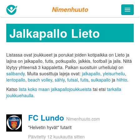
Nimenhuuto
Jalkapallo Lieto
Listassa ovat joukkueet ja porukat joiden kotipaikka on Lieto ja
lajina on jalkapallo, futis, potkupallo, jalkkis, football ja jalis. Niitä
löytyy yhteensä 3 kappaletta.
Paikan suosituin urheilulaji on
salibandy
. Muita suosittuja lajeja ovat:
jalkapallo
,
yleisurheilu
,
lentopallo
,
beach volley
,
sähly
,
futsal
,
futis
,
sulkapallo
ja
hiihto
.
Katso
lista koko maan jalkapallojoukkueista
tai etsi
tarkalla
joukkuehaulla
.
FC Lundo
Nimenhuuto.com
"Helvetin hyvät" futarit
Päivitetty 12 kuukautta sitten