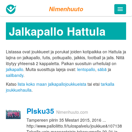
Nimenhuuto
Jalkapallo Hattula
Listassa ovat joukkueet ja porukat joiden kotipaikka on Hattula ja
lajina on jalkapallo, futis, potkupallo, jalkkis, football ja jalis. Niitä
löytyy yhteensä 2 kappaletta.
Paikan suosituin urheilulaji on
jalkapallo
. Muita suosittuja lajeja ovat:
lentopallo
,
säbä
ja
salibandy
.
Katso
lista koko maan jalkapallojoukkueista
tai etsi
tarkalla
joukkuehaulla
.
PIsku35
Nimenhuuto.com
Tampereen piirin 35 Mestari 2015, 2016 ...
http://www.palloliitto.fi/tulospalvelu/joukkue&107138
Talvella vain maanantaisin tekonurmella 20-21 ja