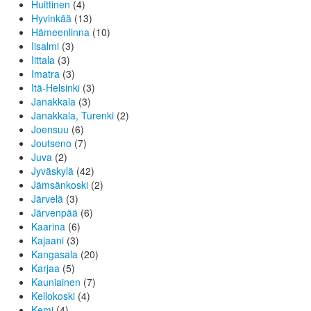
Huittinen
(4)
Hyvinkää
(13)
Hämeenlinna
(10)
Iisalmi
(3)
Iittala
(3)
Imatra
(3)
Itä-Helsinki
(3)
Janakkala
(3)
Janakkala, Turenki
(2)
Joensuu
(6)
Joutseno
(7)
Juva
(2)
Jyväskylä
(42)
Jämsänkoski
(2)
Järvelä
(3)
Järvenpää
(6)
Kaarina
(6)
Kajaani
(3)
Kangasala
(20)
Karjaa
(5)
Kauniainen
(7)
Kellokoski
(4)
Kemi
(4)