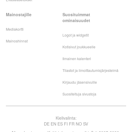
Mainostajille
Suosituimmat
ominaisuudet
Mediakortti
Logot ja widgetit
Mainoshinnat
Kotisivut joukkueelle
Ilmainen kalenteri
Tilastot ja ilmoittautumisjärjestelmä
Kirjaudu jäsensivuille
Suositeltuja sivustoja
Kielivalinta:
DE
EN
ES
FI
FR
NO
SV