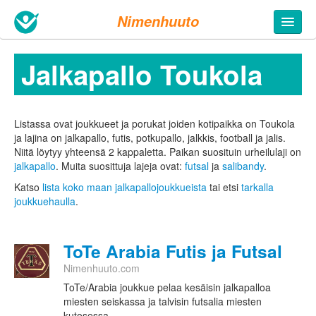
Nimenhuuto
Jalkapallo Toukola
Listassa ovat joukkueet ja porukat joiden kotipaikka on Toukola
ja lajina on jalkapallo, futis, potkupallo, jalkkis, football ja jalis.
Niitä löytyy yhteensä 2 kappaletta.
Paikan suosituin urheilulaji on
jalkapallo
. Muita suosittuja lajeja ovat:
futsal
ja
salibandy
.
Katso
lista koko maan jalkapallojoukkueista
tai etsi
tarkalla
joukkuehaulla
.
ToTe Arabia Futis ja Futsal
Nimenhuuto.com
ToTe/Arabia joukkue pelaa kesäisin jalkapalloa
miesten seiskassa ja talvisin futsalia miesten
kutosessa.