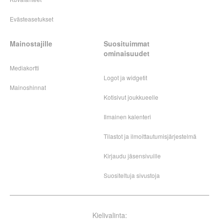
Evästeasetukset
Mainostajille
Suosituimmat
ominaisuudet
Mediakortti
Logot ja widgetit
Mainoshinnat
Kotisivut joukkueelle
Ilmainen kalenteri
Tilastot ja ilmoittautumisjärjestelmä
Kirjaudu jäsensivuille
Suositeltuja sivustoja
Kielivalinta: