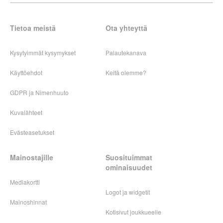
Tietoa meistä
Ota yhteyttä
Kysytyimmät kysymykset
Palautekanava
Käyttöehdot
Keitä olemme?
GDPR ja Nimenhuuto
Kuvalähteet
Evästeasetukset
Mainostajille
Suosituimmat
ominaisuudet
Mediakortti
Logot ja widgetit
Mainoshinnat
Kotisivut joukkueelle