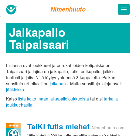
Nimenhuuto
Jalkapallo
Taipalsaari
Listassa ovat joukkueet ja porukat joiden kotipaikka on
Taipalsaari ja lajina on jalkapallo, futis, potkupallo, jalkkis,
football ja jalis. Niitä löytyy yhteensä 3 kappaletta.
Paikan
suosituin urheilulaji on
jalkapallo
. Muita suosittuja lajeja ovat:
jääkiekko
.
Katso
lista koko maan jalkapallojoukkueista
tai etsi
tarkalla
joukkuehaulla
.
TaiKi futis miehet
Nimenhuuto.com
Ville kirjoitti: Yritän tulla maalille seisoo (2 päivää