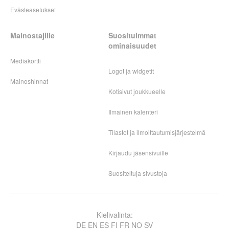
Evästeasetukset
Mainostajille
Suosituimmat
ominaisuudet
Mediakortti
Logot ja widgetit
Mainoshinnat
Kotisivut joukkueelle
Ilmainen kalenteri
Tilastot ja ilmoittautumisjärjestelmä
Kirjaudu jäsensivuille
Suositeltuja sivustoja
Kielivalinta:
DE
EN
ES
FI
FR
NO
SV