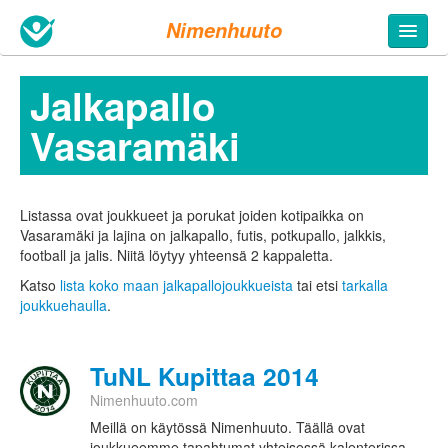
Nimenhuuto
Jalkapallo
Vasaramäki
Listassa ovat joukkueet ja porukat joiden kotipaikka on
Vasaramäki ja lajina on jalkapallo, futis, potkupallo, jalkkis,
football ja jalis. Niitä löytyy yhteensä 2 kappaletta.
Katso
lista koko maan jalkapallojoukkueista
tai etsi
tarkalla
joukkuehaulla
.
TuNL Kupittaa 2014
Nimenhuuto.com
Meillä on käytössä Nimenhuuto. Täällä ovat
joukkueemme tapahtumat yhteisessä kalenterissa,