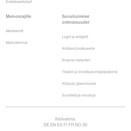
Evästeasetukset
Mainostajille
Suosituimmat
ominaisuudet
Mediakortti
Logot ja widgetit
Mainoshinnat
Kotisivut joukkueelle
Ilmainen kalenteri
Tilastot ja ilmoittautumisjärjestelmä
Kirjaudu jäsensivuille
Suositeltuja sivustoja
Kielivalinta:
DE
EN
ES
FI
FR
NO
SV