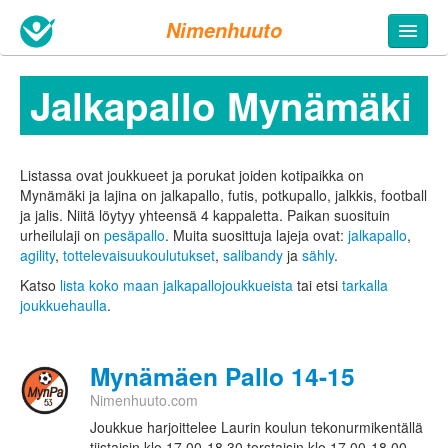
Nimenhuuto
Jalkapallo Mynämäki
Listassa ovat joukkueet ja porukat joiden kotipaikka on
Mynämäki ja lajina on jalkapallo, futis, potkupallo, jalkkis, football
ja jalis. Niitä löytyy yhteensä 4 kappaletta.
Paikan suosituin
urheilulaji on
pesäpallo
. Muita suosittuja lajeja ovat:
jalkapallo
,
agility
,
tottelevaisuukoulutukset
,
salibandy
ja
sähly
.
Katso
lista koko maan jalkapallojoukkueista
tai etsi
tarkalla
joukkuehaulla
.
Mynämäen Pallo 14-15
Nimenhuuto.com
Joukkue harjoittelee Laurin koulun tekonurmikentällä
tiistaisin klo 17.00-18.30 torstaisin klo 17.00-18.00