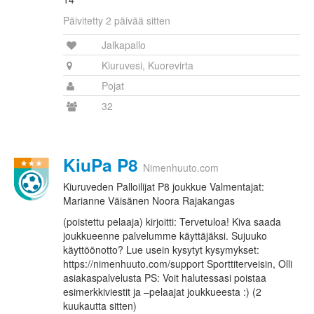
Päivitetty 2 päivää sitten
Jalkapallo
Kiuruvesi, Kuorevirta
Pojat
32
KiuPa P8
Nimenhuuto.com
Kiuruveden Palloilijat P8 joukkue Valmentajat:
Marianne Väisänen Noora Rajakangas
(poistettu pelaaja) kirjoitti: Tervetuloa! Kiva saada
joukkueenne palvelumme käyttäjäksi. Sujuuko
käyttöönotto? Lue usein kysytyt kysymykset:
https://nimenhuuto.com/support Sporttiterveisin, Olli
asiakaspalvelusta PS: Voit halutessasi poistaa
esimerkkiviestit ja –pelaajat joukkueesta :) (2
kuukautta sitten)