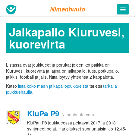
Nimenhuuto
Jalkapallo Kiuruvesi,
kuorevirta
Listassa ovat joukkueet ja porukat joiden kotipaikka on
Kiuruvesi, kuorevirta ja lajina on jalkapallo, futis, potkupallo,
jalkkis, football ja jalis. Niitä löytyy yhteensä 2 kappaletta.
Katso
lista koko maan jalkapallojoukkueista
tai etsi
tarkalla
joukkuehaulla
.
KiuPa P9
Nimenhuuto.com
KiuPan P8 joukkueessa pelaavat 2017 ja 2018
syntyneet pojat. Harjoitukset sunnuntaisin klo 12.45-
14