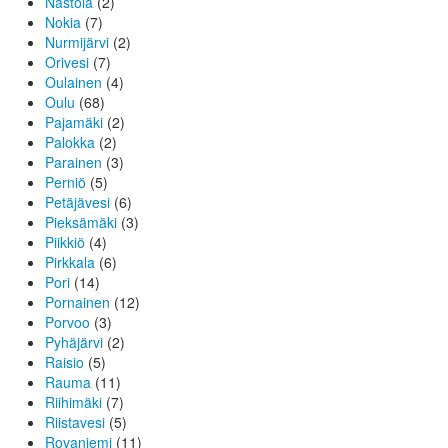
Nastola
(2)
Nokia
(7)
Nurmijärvi
(2)
Orivesi
(7)
Oulainen
(4)
Oulu
(68)
Pajamäki
(2)
Palokka
(2)
Parainen
(3)
Perniö
(5)
Petäjävesi
(6)
Pieksämäki
(3)
Piikkiö
(4)
Pirkkala
(6)
Pori
(14)
Pornainen
(12)
Porvoo
(3)
Pyhäjärvi
(2)
Raisio
(5)
Rauma
(11)
Riihimäki
(7)
Riistavesi
(5)
Rovaniemi
(11)