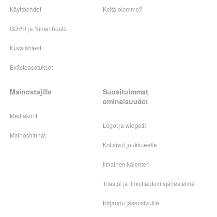
Käyttöehdot
Keitä olemme?
GDPR ja Nimenhuuto
Kuvalähteet
Evästeasetukset
Mainostajille
Suosituimmat
ominaisuudet
Mediakortti
Logot ja widgetit
Mainoshinnat
Kotisivut joukkueelle
Ilmainen kalenteri
Tilastot ja ilmoittautumisjärjestelmä
Kirjaudu jäsensivuille