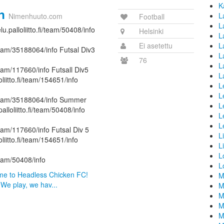
K
n
L
Nimenhuuto.com
Football
La
u.palloliitto.fi/team/50408/info
Helsinki
L
Ei asetettu
L
i/team/35188064/info Futsal Div3
L
76
L
i/team/117660/info Futsall Div5
L
liitto.fi/team/154651/info
L
L
fi/team/35188064/info Summer
L
alloliitto.fi/team/50408/info
L
L
i/team/117660/info Futsal Div 5
L
liitto.fi/team/154651/info
L
L
/team/50408/info
L
ome to Headless Chicken FC!
M
We play, we hav...
M
M
M
M