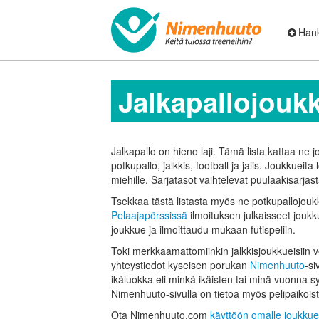
Hank
Jalkapallo­jouk
Jalkapallo on hieno laji. Tämä lista kattaa ne jo
potkupallo, jalkkis, football ja jalis. Joukkueita l
miehille. Sarjatasot vaihtelevat puulaakisarjasta
Tsekkaa tästä listasta myös ne potkupallo­joukk
Pelaajapörssissä
ilmoituksen julkaisseet jouk
joukkue ja ilmoittaudu mukaan futis­peliin.
Toki merkkaamattomiinkin jalkkisjoukkueisiin 
yhteystiedot kyseisen porukan
Nimenhuuto
-si
ikäluokka eli minkä ikäisten tai minä vuonna
Nimenhuuto-sivulla on tietoa myös pelipaikoist
Ota Nimenhuuto.com
käyttöön omalle joukkue