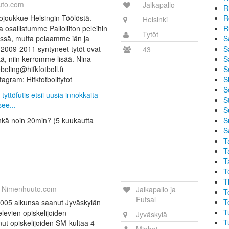
uto.com
Jalkapallo
R
lojoukkue Helsingin Töölöstä.
R
Helsinki
osallistumme Palloliiton peleihin
R
Tytöt
ssä, mutta pelaamme iän ja
S
2009-2011 syntyneet tytöt ovat
S
43
tä, niin kerromme lisää. Nina
S
beling@hifkfotboll.fi
S
nstagram: Hifkfotbolltytot
Si
S
tyttöfutis etsii uusia innokkaita
S
see...
S
ehkä noin 20min? (5 kuukautta
S
S
T
T
T
T
T
Nimenhuuto.com
Jalkapallo ja
T
Futsal
T
2005 alkunsa saanut Jyväskylän
T
kelevien opiskelijoiden
Jyväskylä
T
nut opiskelijoiden SM-kultaa 4