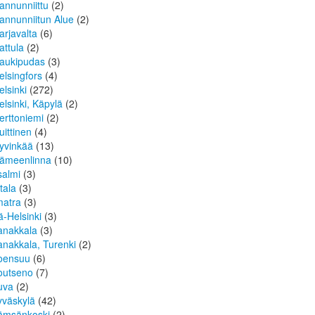
annunniittu
(2)
annunniitun Alue
(2)
arjavalta
(6)
attula
(2)
aukipudas
(3)
elsingfors
(4)
elsinki
(272)
elsinki, Käpylä
(2)
erttoniemi
(2)
uittinen
(4)
yvinkää
(13)
ämeenlinna
(10)
isalmi
(3)
ttala
(3)
matra
(3)
tä-Helsinki
(3)
anakkala
(3)
anakkala, Turenki
(2)
oensuu
(6)
outseno
(7)
uva
(2)
yväskylä
(42)
ämsänkoski
(2)