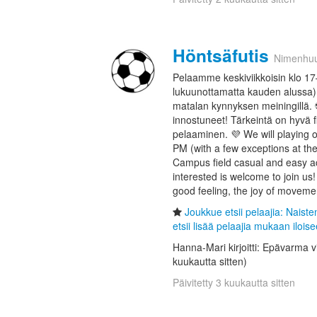
Höntsäfutis
Nimenhu
Pelaamme keskiviikkoisin klo 
lukuunottamatta kauden alussa)
matalan kynnyksen meiningillä. ⚽
innostuneet! Tärkeintä on hyvä fii
pelaaminen. 💜 We will playing
PM (with a few exceptions at the
Campus field casual and easy a
interested is welcome to join us
good feeling, the joy of moveme
Joukkue etsii pelaajia: Nais
etsii lisää pelaajia mukaan iloise
Hanna-Mari kirjoitti: Epävarma v
kuukautta sitten)
Päivitetty 3 kuukautta sitten