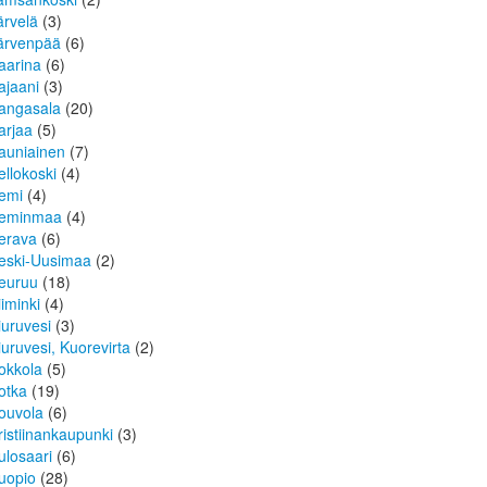
ärvelä
(3)
ärvenpää
(6)
aarina
(6)
ajaani
(3)
angasala
(20)
arjaa
(5)
auniainen
(7)
ellokoski
(4)
emi
(4)
eminmaa
(4)
erava
(6)
eski-Uusimaa
(2)
euruu
(18)
iiminki
(4)
iuruvesi
(3)
iuruvesi, Kuorevirta
(2)
okkola
(5)
otka
(19)
ouvola
(6)
ristiinankaupunki
(3)
ulosaari
(6)
uopio
(28)