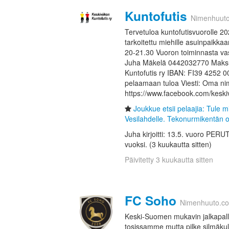
Kuntofutis
Nimenhuut
Tervetuloa kuntofutisvuorolle 2
tarkoitettu miehille asuinpaikkaa
20-21.30 Vuoron toiminnasta vast
Juha Mäkelä 0442032770 Maksuy
Kuntofutis ry IBAN: FI39 4252 
pelaamaan tuloa Viesti: Oma ni
https://www.facebook.com/keskiv
Joukkue etsii pelaajia: Tule m
Vesilahdelle. Tekonurmikentän o
Juha kirjoitti: 13.5. vuoro PER
vuoksi. (3 kuukautta sitten)
Päivitetty 3 kuukautta sitten
FC Soho
Nimenhuuto.c
Keski-Suomen mukavin jalkapall
tosissamme mutta pilke silmäkul