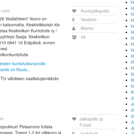
H
H
o.com
Kuntojalkapallo
H
026 Vesilahteen! Vuoro on
Vesilahti
H
n katsomatta. Keskiviikkoisin klo
H
Miehet
aa Keskiviikon Kuntofutis ry /
H
hteys Saaja: Keskiviikon
49
H
0010 0841 16 Eräpäivä: ennen
H
mesi
H
iikonkuntofutis
H
H
iesten kuntofutisvuorolle
H
soite on Koulu...
I
UTTU vähäisen osallistujamäärän
Ii
I
I
J
J
J
J
om
Jalkapallo ja
J
Futsal
ojoukkue! Pelaamme futista
J
massa. Treeni 1-2 krt viikkoon ja
Jyväskylä
J