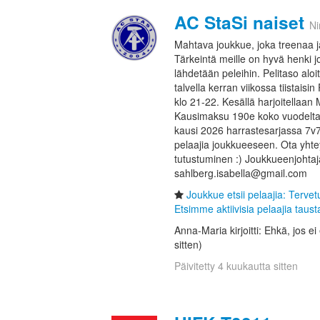
AC StaSi naiset
N
Mahtava joukkue, joka treenaa ja
Tärkeintä meille on hyvä henki j
lähdetään peleihin. Pelitaso alo
talvella kerran viikossa tiistais
klo 21-22. Kesällä harjoitellaan 
Kausimaksu 190e koko vuodelta,
kausi 2026 harrastesarjassa 7v7.
pelaajia joukkueeseen. Ota yhtey
tutustuminen :) Joukkueenjohtaja
sahlberg.isabella@gmail.com
Joukkue etsii pelaajia: Terve
Etsimme aktiivisia pelaajia tausta
Anna-Maria kirjoitti: Ehkä, jos e
sitten)
Päivitetty 4 kuukautta sitten