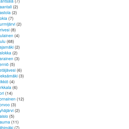
äntsälä
(7)
aantali
(2)
astola
(2)
okia
(7)
urmijärvi
(2)
rivesi
(8)
ulainen
(4)
ulu
(68)
ajamäki
(2)
alokka
(2)
arainen
(3)
erniö
(5)
etäjävesi
(6)
ieksämäki
(3)
iikkiö
(4)
irkkala
(6)
ori
(14)
ornainen
(12)
orvoo
(3)
yhäjärvi
(2)
aisio
(5)
auma
(11)
iihimäki
(7)