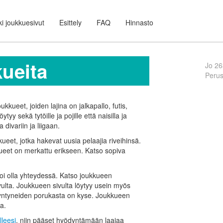
i joukkuesivut
Esittely
FAQ
Hinnasto
kueita
Jo 26
Peru
ukkueet, joiden lajina on jalkapallo, futis,
öytyy sekä tytöille ja pojille että naisilla ja
 divariin ja liigaan.
ueet, jotka hakevat uusia pelaajia riveihinsä.
kueet on merkattu erikseen. Katso sopiva
voi olla yhteydessä. Katso joukkueen
vulta. Joukkueen sivulta löytyy usein myös
 syntyneiden porukasta on kyse. Joukkueen
a.
lleesi
, niin pääset hyödyntämään laajaa