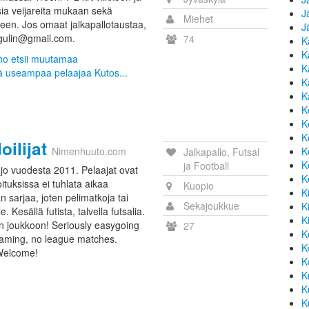
sia veijareita mukaan sekä
J
Miehet
een. Jos omaat jalkapallotaustaa,
J
agulin@gmail.com.
74
K
K
oho etsii muutamaa
K
ä useampaa pelaajaa Kutos...
K
K
K
K
K
ilijat
Nimenhuuto.com
K
Jalkapallo, Futsal
K
ja Football
jo vuodesta 2011. Pelaajat ovat
K
oituksissa ei tuhlata aikaa
Kuopio
K
 sarjaa, joten pelimatkoja tai
Sekajoukkue
K
. Kesällä futista, talvella futsalia.
K
 joukkoon! Seriously easygoing
27
K
 gaming, no league matches.
K
 Welcome!
K
K
K
K