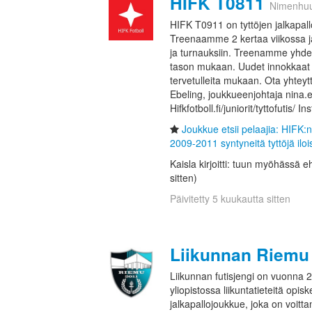
HIFK T0811
Nimenhu
HIFK T0911 on tyttöjen jalkapal
Treenaamme 2 kertaa viikossa ja 
ja turnauksiin. Treenamme yhde
tason mukaan. Uudet innokkaat 
tervetulleita mukaan. Ota yhteyt
Ebeling, joukkueenjohtaja nina.e
Hifkfotboll.fi/juniorit/tyttofutis/ I
Joukkue etsii pelaajia: HIFK:n 
2009-2011 syntyneitä tyttöjä iloi
Kaisla kirjoitti: tuun myöhässä 
sitten)
Päivitetty 5 kuukautta sitten
Liikunnan Riemu
Liikunnan futisjengi on vuonna 
yliopistossa liikuntatieteitä opis
jalkapallojoukkue, joka on voitta