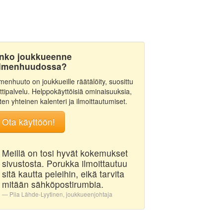
nko joukkueenne
imenhuudossa?
menhuuto on joukkueille räätälöity, suosittu
ttipalvelu. Helppokäyttöisiä ominaisuuksia,
ten yhteinen kalenteri ja ilmoittautumiset.
Ota käyttöön!
Meillä on tosi hyvät kokemukset
sivustosta. Porukka ilmoittautuu
sitä kautta peleihin, eikä tarvita
mitään sähköpostirumbia.
Piia Lähde-Lyytinen, joukkueenjohtaja