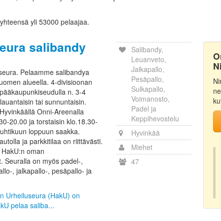
 yhteensä yli 53000 pelaajaa.
eura salibandy
Salibandy,
O
Leuanveto,
N
Jalkapallo,
seura. Pelaamme salibandya
Pesäpallo,
Ni
uomen alueella. 4-divisioonan
Sulkapallo,
ne
t pääkaupunkiseudulla n. 3-4
Voimanosto,
ku
lauantaisin tai sunnuntaisin.
Padel ja
 Hyvinkäällä Onni-Areenalla
Keppihevostelu
.30-20.00 ja torstaisin klo.18.30-
huhtikuun loppuun saakka.
Hyvinkää
tolla ja parkkitilaa on riittävästi.
Miehet
ain HakU:n oman
at. Seuralla on myös padel-,
47
lo-, jalkapallo-, pesäpallo- ja
lan Urheiluseura (HakU) on
kU pelaa saliba...