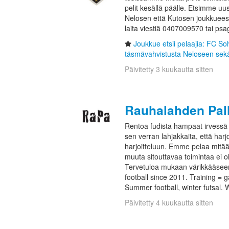
pelit kesällä päälle. Etsimme uu
Nelosen että Kutosen joukkuees
laita viestiä 0407009570 tai ps
Joukkue etsii pelaajia: FC S
täsmävahvistusta Neloseen sek
Päivitetty 3 kuukautta sitten
Rauhalahden Pallo
Rentoa fudista hampaat irvessä 
sen verran lahjakkaita, että harj
harjoitteluun. Emme pelaa mitään
muuta sitouttavaa toimintaa ei ole
Tervetuloa mukaan värikkääseen
football since 2011. Training =
Summer football, winter futsal.
Päivitetty 4 kuukautta sitten