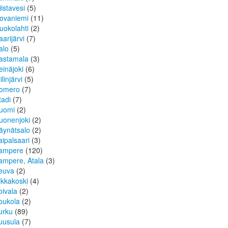
iistavesi
(5)
ovaniemi
(11)
uokolahti
(2)
aarijärvi
(7)
alo
(5)
astamala
(3)
einäjoki
(6)
ilinjärvi
(5)
omero
(7)
tadi
(7)
uomi
(2)
uonenjoki
(2)
äynätsalo
(2)
aipalsaari
(3)
ampere
(120)
ampere, Atala
(3)
euva
(2)
ikkakoski
(4)
oivala
(2)
oukola
(2)
urku
(89)
uusula
(7)