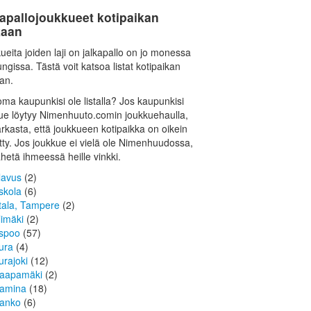
apallojoukkueet kotipaikan
aan
ueita joiden laji on jalkapallo on jo monessa
ngissa. Tästä voit katsoa listat kotipaikan
an.
oma kaupunkisi ole listalla? Jos kaupunkisi
ue löytyy Nimenhuuto.comin joukkuehaulla,
tarkasta, että joukkueen kotipaikka on oikein
tty. Jos joukkue ei vielä ole Nimenhuudossa,
ähetä ihmeessä heille vinkki.
lavus
(2)
skola
(6)
tala, Tampere
(2)
limäki
(2)
spoo
(57)
ura
(4)
urajoki
(12)
aapamäki
(2)
amina
(18)
anko
(6)