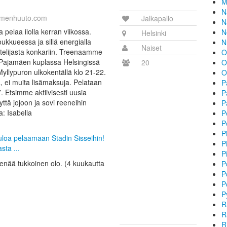
M
N
imenhuuto.com
Jalkapallo
N
 pelaa ilolla kerran viikossa.
N
Helsinki
oukkueessa ja sillä energialla
N
Naiset
ittelijasta konkariin. Treenaamme
O
in Pajamäen kuplassa Helsingissä
20
O
Myllypuron ulkokentällä klo 21-22.
O
 ei muita lisämaksuja. Pelataan
P
 Etsimme aktiivisesti uusia
P
ttä jojoon ja sovi reeneihin
P
: Isabella
P
P
P
tuloa pelaamaan Stadin Sisseihin!
P
sta ...
P
i enää tukkoinen olo. (4 kuukautta
P
P
P
P
R
R
R