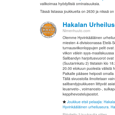
valikoimaa hyödyllisiä ominaisuuksia.
Tässä listassa joukkueita on 2630 ja niissä on
Hakalan Urheilus
Nimenhuuto.com
Olemme Hyvinkääläinen urheilu
miesten 4-divisioonassa Etelä-S
turnausviikonloppujen pelit ova
viikon välein syys-maaliskuussa 
Salibandyn harjoitusvuorot ovat
(Suutarinkatu 2) tiistaisin klo 18
20.00 elokuun puolesta välistä 
Paikalle pääsee helposti omalla au
Tällä sivuostolla ilmoitetaan v
salibandyjoukkueen liittyvät asi
leuanveto-, voimanosto-, sulkapal
keppihevostelujaostot.
Joukkue etsii pelaajia: Haka
Hyvinkääläinen urheiluseura. Ha
Päivitetty 2 kuukautta sitten