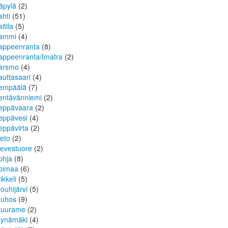
äpylä
(2)
ahti
(51)
itila
(5)
ammi
(4)
appeenranta
(8)
appeenranta/Imatra
(2)
arsmo
(4)
auttasaari
(4)
empäälä
(7)
entävänniemi
(2)
eppävaara
(2)
eppävesi
(4)
eppävirta
(2)
ieto
(2)
ievestuore
(2)
ohja
(8)
oimaa
(6)
ikkeli
(5)
ouhijärvi
(5)
uhos
(9)
uurame
(2)
ynämäki
(4)