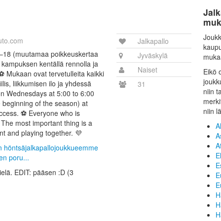
Jalk
muk
Joukk
uto.com
Jalkapallo
kaupu
17–18 (muutamaa poikkeuskertaa
Jyväskylä
muka
 kampuksen kentällä rennolla ja
Naiset
Eikö 
️ Mukaan ovat tervetulleita kaikki
joukk
lis, liikkumisen ilo ja yhdessä
31
niin 
 on Wednesdays at 5:00 to 6:00
merki
 beginning of the season) at
niin l
ccess. ⚽️ Everyone who is
! The most important thing is a
A
nt and playing together. 💜
A
A
ten höntsäjalkapallojoukkueemme
E
en poru...
E
ielä. EDIT: pääsen :D (3
E
E
H
H
H